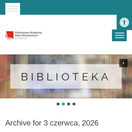
Strona główna
Przejdź do wyszukiwarki
Przejdź do menu głównego
Ot
BIBLIOTEKA
BIBLIOTEKA
Archive for 3 czerwca, 2026