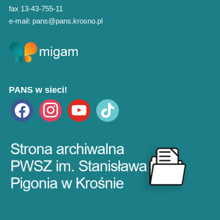
fax 13-43-755-11
e-mail: pans@pans.krosno.pl
PANS w sieci!
facebook
instagram
youtube
tiktok