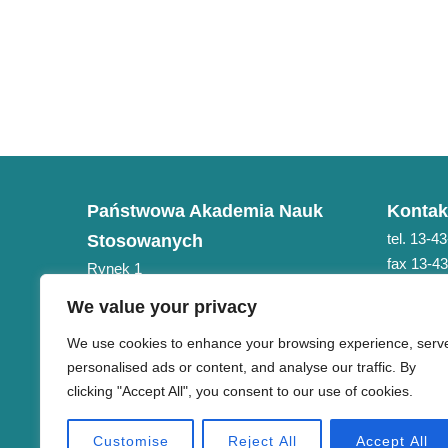
Państwowa Akademia Nauk
Kontak
tel. 13-4
Stosowanych
fax 13-4
Rynek 1
e-mail: 
38-400 Krosno
We value your privacy
NIP 684-21-75-051
We use cookies to enhance your browsing experience, serv
personalised ads or content, and analyse our traffic. By
clicking "Accept All", you consent to our use of cookies.
Customise
Reject All
Accept All