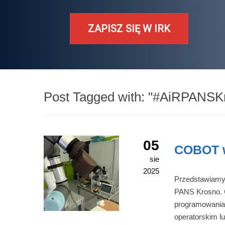
ZAPISZ SIĘ W IRK
Post Tagged with: "#AiRPANSK
05
COBOT w
sie
2025
Przedstawiamy 
PANS Krosno. C
programowania
operatorskim 