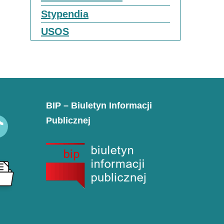
Stypendia
USOS
BIP – Biuletyn Informacji
Publicznej
k