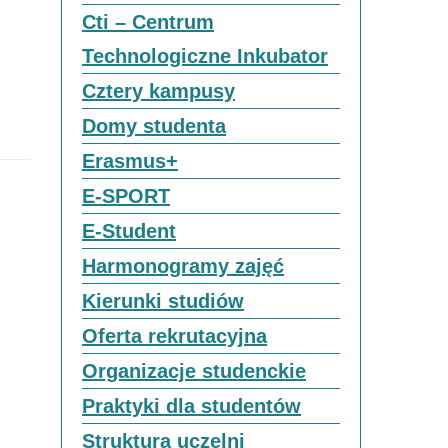
Cti – Centrum
Technologiczne Inkubator
Cztery kampusy
Domy studenta
Erasmus+
E-SPORT
E-Student
Harmonogramy zajęć
Kierunki studiów
Oferta rekrutacyjna
Organizacje studenckie
Praktyki dla studentów
Struktura uczelni