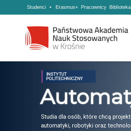
Studenci
Erasmus+
Pracownicy
Biblioteka
Strona główna
Przejdź do wyszukiwarki
Przejdź do menu głównego
INSTYTUT
POLITECHNICZNY
Automaty
Studia dla osób, które chcą proj
automatyki, robotyki oraz technol