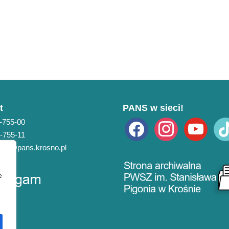
t
PANS w sieci!
3-755-00
facebook
instagram
youtube
tikto
3-755-11
pans@pans.krosno.pl
e