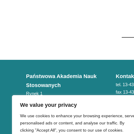
Państwowa Akademia Nauk
Kontak
tel. 13-4
Stosowanych
fax 13-4
Rynek 1
e-mail: 
38-400 Krosno
We value your privacy
NIP 684-21-75-051
We use cookies to enhance your browsing experience, serv
personalised ads or content, and analyse our traffic. By
clicking "Accept All", you consent to our use of cookies.