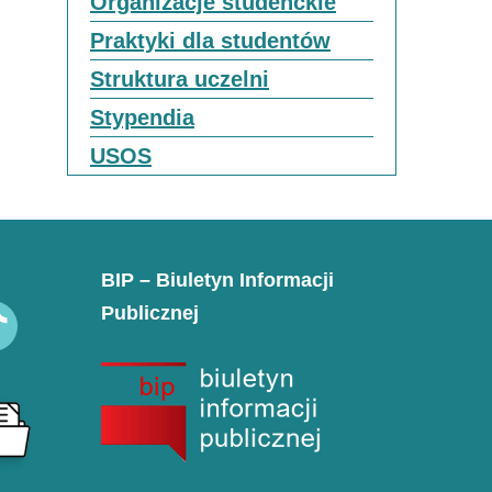
Organizacje studenckie
Praktyki dla studentów
Struktura uczelni
Stypendia
USOS
BIP – Biuletyn Informacji
Publicznej
k