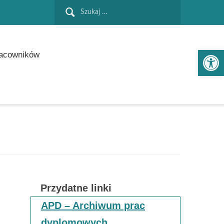
Szukaj:
Ot
racowników
Przydatne linki
APD – Archiwum prac
dyplomowych