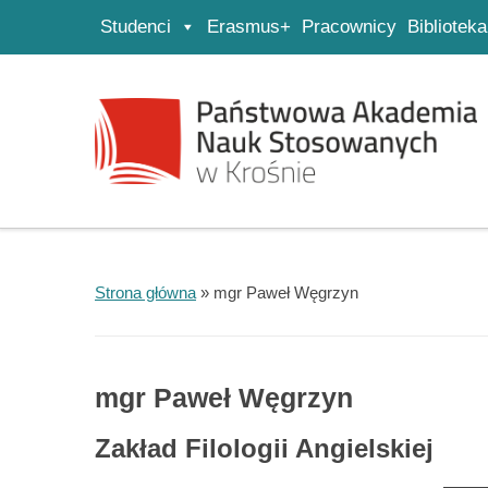
Studenci
Erasmus+
Pracownicy
Biblioteka
Strona główna
Przejdź do wyszukiwarki
Przejdź do menu głównego
Strona główna
»
mgr Paweł Węgrzyn
mgr Paweł Węgrzyn
Zakład
Filologii Angielskiej