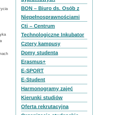
BON – Biuro ds. Osób z
życia
Niepełnosprawnościami
Cti – Centrum
Technologiczne Inkubator
zyka
ka
Cztery kampusy
Domy studenta
amach
Erasmus+
E-SPORT
E-Student
Harmonogramy zajęć
Kierunki studiów
Oferta rekrutacyjna