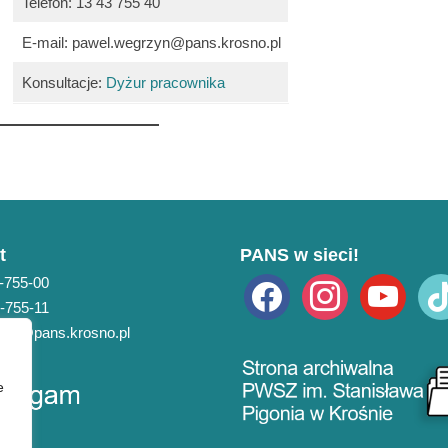
Telefon: 13 43 755 40
E-mail: pawel.wegrzyn@pans.krosno.pl
Konsultacje:
Dyżur pracownika
t
PANS w sieci!
3-755-00
facebook
instagram
youtube
tikto
3-755-11
pans@pans.krosno.pl
e