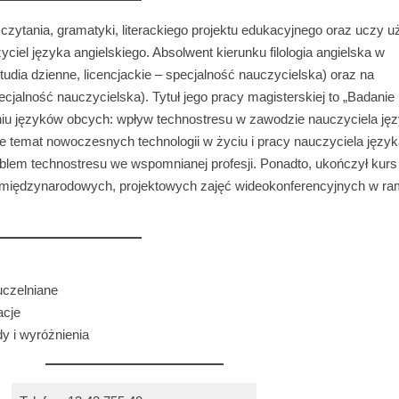
 czytania, gramatyki, literackiego projektu edukacyjnego oraz uczy u
iel języka angielskiego. Absolwent kierunku filologia angielska w
ia dzienne, licencjackie – specjalność nauczycielska) oraz na
jalność nauczycielska). Tytuł jego pracy magisterskiej to „Badanie
niu języków obcych: wpływ technostresu w zawodzie nauczyciela ję
e temat nowoczesnych technologii w życiu i pracy nauczyciela języ
roblem technostresu we wspomnianej profesji. Ponadto, ukończył kurs
 międzynarodowych, projektowych zajęć wideokonferencyjnych w r
czelniane
acje
y i wyróżnienia