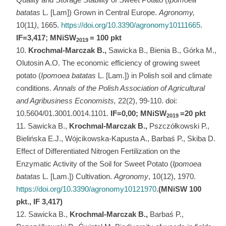
batatas
L. [Lam]) Grown in Central Europe.
Agronomy,
10(11
)
, 1665.
https://doi.org/10.3390/agronomy10111665
.
IF=3,417; MNiSW
= 100 pkt
2019
Krochmal-Marczak B.,
Sawicka B., Bienia B., Górka M.,
Olutosin A.O. The economic efficiency of growing sweet
potato (
Ipomoea batatas
L. [Lam.]) in Polish soil and climate
conditions.
Annals of the Polish Association of Agricultural
and Agribusiness Economists,
22(2), 99-110. doi:
10.5604/01.3001.0014.1101.
IF=0,00; MNiSW
=20 pkt
2019
Sawicka B.,
Krochmal-Marczak B.,
Pszczółkowski P.,
Bielińska E.J., Wójcikowska-Kapusta A., Barbaś P., Skiba D.
Effect of Differentiated Nitrogen Fertilization on the
Enzymatic Activity of the Soil for Sweet Potato (
Ipomoea
batatas
L. [Lam.]) Cultivation.
Agronomy
, 10(12), 1970.
https://doi.org/10.3390/agronomy10121970
.
(MNiSW 100
pkt., IF 3,417)
Sawicka B.,
Krochmal-Marczak B.,
Barbaś P.,