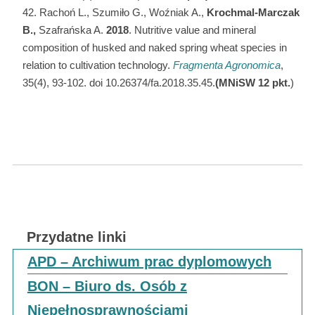
Rachoń L., Szumiło G., Woźniak A.,
Krochmal-Marczak
B.,
Szafrańska A.
2018
. Nutritive value and mineral
composition of husked and naked spring wheat species in
relation to cultivation technology.
Fragmenta Agronomica
,
35(4), 93-102. doi 10.26374/fa.2018.35.45.
(MNiSW 12 pkt.
)
Przydatne linki
APD – Archiwum prac dyplomowych
BON – Biuro ds. Osób z
Niepełnosprawnościami