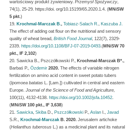
wartościowy produkt żywieniowy.
Przemysł Spożywczy
,
74(1), 25-29. https://doi. org/10.15199/65.2020.1.4. (
MNiSW
5 pkt.
)
Krochmal-Marczak B.
,
Tobiasz-Salach R.
,
Kaszuba J.
The effect of adding oat flour on the nutritional and sensory
quality of wheat bread,
British Food Journal
, 122(7), 2329-
2339.
https://doi.org/10.1108/BFJ-07-2019-0493
.(
MNiSW
70
pkt., IF 2,102
)
Sawicka B., Pszczółkowski P.,
Krochmal-Marczak B
*
.,
Barbaś P.,
Özdemir
2020.
The effects of variable nitrogen
fertilization on amino acid content in sweet potato tubers
(
Ipomoea batatas
L. [Lam.]) cultivated in central and eastern
Europe.
Journal of the Science of Food and Agriculture,
100(11), 4132-4138.
https://doi.org/10.1002/jsfa.10452
.
(
MNiSW 100 pkt., IF 3,638
)
Sawicka
,
Skiba
D.,
Pszczółkowski
P.,
Aslan
I.,
Javad
S.R.,
Krochmal-Marczak
B. 2020.
Jerusalem artichoke
(
Helianthus tuberosus
L.) as a medicinal plant and its natural