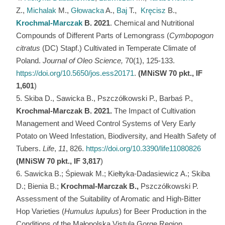
Z.,
Michalak
M.,
Głowacka
A.,
Baj
T.,
Kręcisz
B.,
Krochmal-Marczak
B. 2021
. Chemical and Nutritional
Compounds of Different Parts of Lemongrass (
Cymbopogon
citratus
(DC) Stapf.) Cultivated in Temperate Climate of
Poland.
Journal of Oleo Science,
70(1), 125-133.
https://doi.org/10.5650/jos.ess20171
.
(MNiSW 70 pkt., IF
1,601
)
Skiba D., Sawicka B., Pszczółkowski P., Barbaś P.,
Krochmal-Marczak B. 2021.
The Impact of Cultivation
Management and Weed Control Systems of Very Early
Potato on Weed Infestation, Biodiversity, and Health Safety of
Tubers.
Life
,
11
, 826.
https://doi.org/10.3390/life11080826
(MNiSW 70 pkt., IF 3,817
)
Sawicka B.; Śpiewak M.; Kiełtyka-Dadasiewicz A.; Skiba
D.; Bienia B.;
Krochmal-Marczak B.,
Pszczółkowski P.
Assessment of the Suitability of Aromatic and High-Bitter
Hop Varieties (
Humulus lupulus
) for Beer Production in the
Conditions of the Małopolska Vistula Gorge Region.