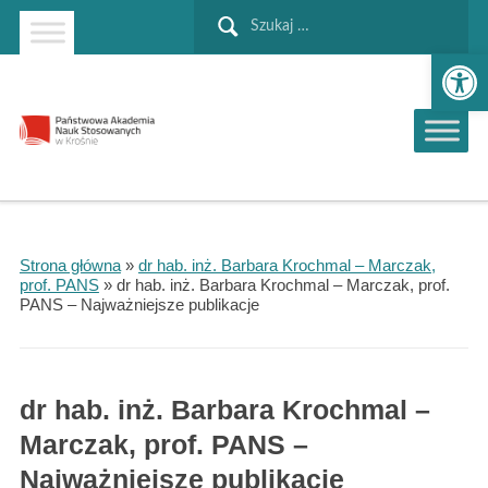
Szukaj:
Strona główna
Przejdź do wyszukiwarki
Przejdź do menu głównego
Ot
Strona główna
»
dr hab. inż. Barbara Krochmal – Marczak,
prof. PANS
»
dr hab. inż. Barbara Krochmal – Marczak, prof.
PANS – Najważniejsze publikacje
dr hab. inż. Barbara Krochmal –
Marczak, prof. PANS –
Najważniejsze publikacje