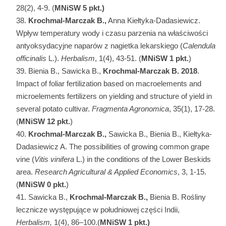
28(2), 4-9. (
MNiSW
5 pkt.)
Krochmal-Marczak B.,
Anna Kiełtyka-Dadasiewicz.
Wpływ temperatury wody i czasu parzenia na właściwości
antyoksydacyjne naparów z nagietka lekarskiego (
Calendula
officinalis
L.).
Herbalism
, 1(4), 43-51. (
MNiSW
1 pkt.
)
Bienia B., Sawicka B.,
Krochmal-Marczak B. 2018
.
Impact of foliar fertilization based on macroelements and
microelements fertilizers on yielding and structure of yield in
several potato cultivar.
Fragmenta Agronom
ica
, 35(1), 17-28.
(
MNiSW
12 pkt.
)
Krochmal-Marczak B.,
Sawicka B., Bienia B., Kiełtyka-
Dadasiewicz A. The possibilities of growing common grape
vine (
Vitis
vinifera
L.) in the conditions of the Lower Beskids
area.
Research Agricultural & Applied Economics
, 3, 1-15.
(
MNiSW
0 pkt.
)
Sawicka B.,
Krochmal-Marczak B.,
Bienia B. Rośliny
lecznicze występujące w południowej części Indii,
Herbalism,
1(4), 86–100.(
MNiSW
1 pkt.)