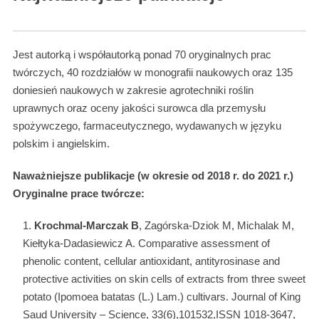
Jest autorką i współautorką ponad 70 oryginalnych prac
twórczych, 40 rozdziałów w monografii naukowych oraz 135
doniesień naukowych w zakresie agrotechniki roślin
uprawnych oraz oceny jakości surowca dla przemysłu
spożywczego, farmaceutycznego, wydawanych w języku
polskim i angielskim.
Naważniejsze publikacje (w okresie od 2018 r. do 2021 r.)
Oryginalne prace twórcze:
Krochmal-Marczak B
, Zagórska-Dziok M, Michalak M,
Kiełtyka-Dadasiewicz A. Comparative assessment of
phenolic content, cellular antioxidant, antityrosinase and
protective activities on skin cells of extracts from three sweet
potato (Ipomoea batatas (L.) Lam.) cultivars. Journal of King
Saud University – Science, 33(6),101532,ISSN 1018-3647,