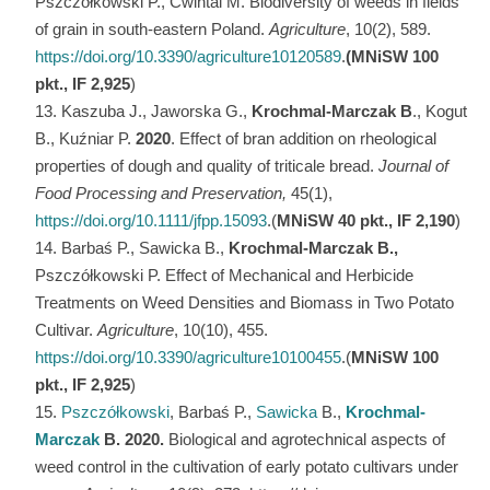
Pszczółkowski P., Ćwintal M. Biodiversity of weeds in fields
of grain in south-eastern Poland.
Agriculture
, 10(2), 589.
https://doi.org/10.3390/agriculture10120589
.
(MNiSW 100
pkt., IF 2,925
)
Kaszuba J., Jaworska G.,
Krochmal-Marczak B
., Kogut
B., Kuźniar P.
2020
. Effect of bran addition on rheological
properties of dough and quality of triticale bread.
Journal of
Food Processing and Preservation,
45(1),
https://doi.org/10.1111/jfpp.15093
.(
MNiSW 40 pkt., IF 2,190
)
Barbaś P., Sawicka B.,
Krochmal-Marczak B.,
Pszczółkowski P. Effect of Mechanical and Herbicide
Treatments on Weed Densities and Biomass in Two Potato
Cultivar.
Agriculture
, 10(10), 455.
https://doi.org/10.3390/agriculture10100455
.(
MNiSW 100
pkt., IF 2,925
)
Pszczółkowski
, Barbaś P.,
Sawicka
B.,
Krochmal-
Marczak
B. 2020.
Biological and agrotechnical aspects of
weed control in the cultivation of early potato cultivars under