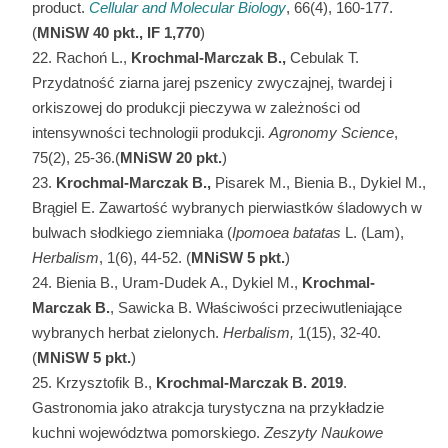
product.
Cellular and Molecular Biology
, 66(4), 160-177.
(
MNiSW 40 pkt., IF 1,770
)
Rachoń L.,
Krochmal-Marczak B.,
Cebulak T.
Przydatność ziarna jarej pszenicy zwyczajnej, twardej i
orkiszowej do produkcji pieczywa w zależności od
intensywności technologii produkcji.
Agronomy Science
,
75(2), 25-36.(
MNiSW
20 pkt.
)
Krochmal-Marczak B.,
Pisarek M., Bienia B., Dykiel M.,
Brągiel E. Zawartość wybranych pierwiastków śladowych w
bulwach słodkiego ziemniaka (
Ipomoea batatas
L. (Lam),
Herbalism
, 1(6), 44-52. (
MNiSW
5 pkt.
)
Bienia B., Uram-Dudek A., Dykiel M.,
Krochmal-
Marczak B.
, Sawicka B. Właściwości przeciwutleniające
wybranych herbat zielonych.
Herbalism,
1(15), 32-40.
(
MNiSW
5 pkt.
)
Krzysztofik B.,
Krochmal-Marczak B. 2019
.
Gastronomia jako atrakcja turystyczna na przykładzie
kuchni województwa pomorskiego.
Zeszyty Naukowe