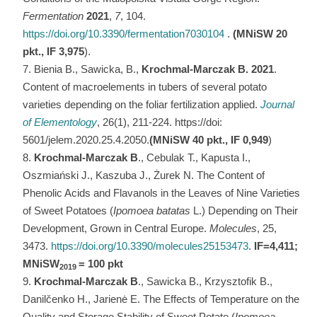
Fermentation
2021
,
7
, 104.
https://doi.org/10.3390/fermentation7030104
.
(MNiSW 20
pkt., IF 3,975
).
Bienia B., Sawicka, B.,
Krochmal-Marczak B. 2021
.
Content of macroelements in tubers of several potato
varieties depending on the foliar fertilization applied.
Journal
of Elementology
, 26(1), 211-224. https://doi:
5601/jelem.2020.25.4.2050.
(MNiSW 40 pkt., IF 0,949
)
Krochmal-Marczak B
., Cebulak T., Kapusta I.,
Oszmiański J., Kaszuba J., Żurek N. The Content of
Phenolic Acids and Flavanols in the Leaves of Nine Varieties
of Sweet Potatoes (
Ipomoea batatas
L.) Depending on Their
Development, Grown in Central Europe.
Molecules
, 25,
3473.
https://doi.org/10.3390/molecules25153473
.
IF=4,411;
MNiSW
= 100 pkt
2019
Krochmal-Marczak B
., Sawicka B., Krzysztofik B.,
Danilčenko H., Jarienė E. The Effects of Temperature on the
Quality and Storage Stability of Sweet Potato (
Ipomoea