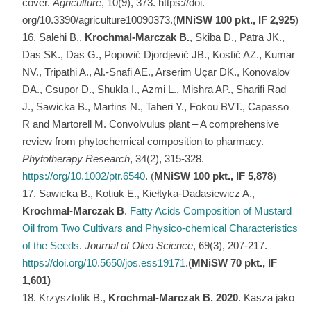
cover.
Agriculture
, 10(9), 373. https://doi.
org/10.3390/agriculture10090373.(
MNiSW 100 pkt., IF 2,925
)
Salehi B.,
Krochmal-Marczak B.
, Skiba D., Patra JK.,
Das SK., Das G., Popović Djordjević JB., Kostić AZ., Kumar
NV., Tripathi A., Al.-Snafi AE., Arserim Uçar DK., Konovalov
DA., Csupor D., Shukla I., Azmi L., Mishra AP., Sharifi Rad
J., Sawicka B., Martins N., Taheri Y., Fokou BVT., Capasso
R and Martorell M. Convolvulus plant – A comprehensive
review from phytochemical composition to pharmacy.
Phytotherapy Research
, 34(2), 315-328.
https://org/10.1002/ptr.6540
. (
MNiSW
100 pkt., IF 5,878
)
Sawicka B., Kotiuk E., Kiełtyka-Dadasiewicz A.,
Krochmal-Marczak B
.
Fatty Acids Composition of Mustard
Oil from Two Cultivars and Physico-chemical Characteristics
of the Seeds
.
Journal of Oleo Science
, 69(3), 207-217.
https://doi.org/10.5650/jos.ess19171
.(
MNiSW 70 pkt., IF
1,601)
Krzysztofik B.,
Krochmal-Marczak B. 2020
. Kasza jako