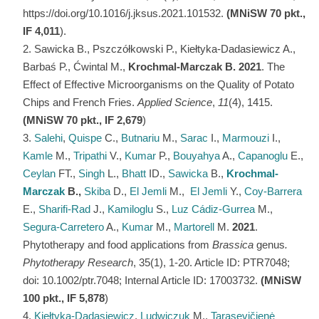
https://doi.org/10.1016/j.jksus.2021.101532.
(MNiSW 70 pkt.,
IF 4,011
).
Sawicka B., Pszczółkowski P., Kiełtyka-Dadasiewicz A.,
Barbaś P., Ćwintal M.,
Krochmal-Marczak B.
2021
. The
Effect of Effective Microorganisms on the Quality of Potato
Chips and French Fries.
Applied Science
,
11
(4), 1415.
(MNiSW 70 pkt., IF 2,679
)
Salehi
,
Quispe
C.,
Butnariu
M.,
Sarac
I.,
Marmouzi
I.,
Kamle
M.,
Tripathi
V.,
Kumar
P.,
Bouyahya
A.,
Capanoglu
E.,
Ceylan
FT.,
Singh
L.,
Bhatt
ID.,
Sawicka
B.,
Krochmal-
Marczak
B.
,
Skiba
D.,
El Jemli
M.,
El Jemli
Y.,
Coy-Barrera
E.,
Sharifi-Rad
J.,
Kamiloglu
S.,
Luz Cádiz-Gurrea
M.,
Segura-Carretero
A.,
Kumar
M.,
Martorell
M.
2021
.
Phytotherapy and food applications from
Brassica
genus
.
Phytotherapy Research
, 35(1), 1-20. Article ID: PTR7048;
doi: 10.1002/ptr.7048; Internal Article ID: 17003732.
(MNiSW
100 pkt., IF 5,878
)
Kiełtyka-Dadasiewicz
,
Ludwiczuk
M.,
Tarasevičienė