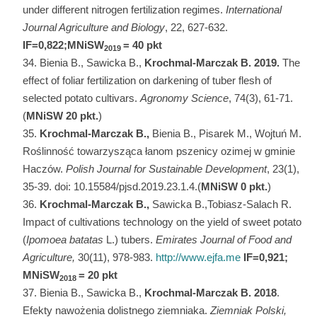
under different nitrogen fertilization regimes.
International
Journal Agriculture and Biology
, 22, 627-632.
IF=0,822;MNiSW
= 40 pkt
2019
Bienia B., Sawicka B.,
Krochmal-Marczak B. 2019.
The
effect of foliar fertilization on darkening of tuber flesh of
selected potato cultivars.
Agronomy Science
, 74(3), 61-71.
(
MNiSW
20 pkt.
)
Krochmal-Marczak B.,
Bienia B., Pisarek M., Wojtuń M.
Roślinność towarzysząca łanom pszenicy ozimej w gminie
Haczów.
Polish Journal for Sustainable Development
, 23(1),
35-39. doi: 10.15584/pjsd.2019.23.1.4.(
MNiSW
0 pkt.
)
Krochmal-Marczak B.,
Sawicka B.,Tobiasz-Salach R.
Impact of cultivations technology on the yield of sweet potato
(
Ipomoea batatas
L.) tubers.
Emirates Journal of Food and
Agriculture,
30(11), 978-983.
http://www.ejfa.me
IF=0,921;
MNiSW
= 20 pkt
2018
Bienia B., Sawicka B.,
Krochmal-Marczak B. 2018
.
Efekty nawożenia dolistnego ziemniaka.
Ziemniak Polski,