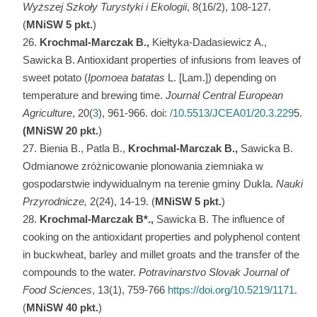
Wyższej Szkoły Turystyki i Ekologii
, 8(16/2), 108-127.
(
MNiSW
5 pkt.
)
Krochmal-
Marczak B.,
Kiełtyka-Dadasiewicz A.,
Sawicka B. Antioxidant properties of infusions from leaves of
sweet potato (
Ipomoea batatas
L. [Lam.]) depending on
temperature and brewing time.
Journal Central European
Agriculture
, 20(
3
), 961-966. doi:
/10.5513/JCEA01/20.3.229
5.
(MNiSW
20 pkt.
)
Bienia B., Patla B.,
Krochmal-Marczak B.,
Sawicka B.
Odmianowe zróżnicowanie plonowania ziemniaka w
gospodarstwie indywidualnym na terenie gminy Dukla.
Nauki
Przyrodnicze,
2(24), 14-19. (
MNiSW
5 pkt.
)
Krochmal-Marczak B*.,
Sawicka B. The influence of
cooking on the antioxidant properties and polyphenol content
in buckwheat, barley and millet groats and the transfer of the
compounds to the water.
Potravinarstvo Slovak Journal of
Food Sciences
, 13(1), 759-766
https://doi.org/10.5219/1171
.
(
MNiSW 40 pkt.
)