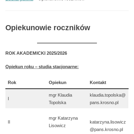
Opiekunowie roczników
ROK AKADEMICKI 2025/2026
Opiekun roku – studia stacjonarne:
Rok
Opiekun
Kontakt
mgr Klaudia
klaudia.topolska@
I
Topolska
pans.krosno.pl
mgr Katarzyna
II
katarzyna.lisowicz
Lisowicz
@pans.krosno.pl