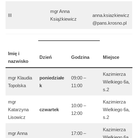
mgr Anna
III
anna.ksiazkiewicz
Książkiewicz
@pans.krosno.pl
Imię i
Dzień
Godzina
Miejsce
nazwisko
Kazimierza
mgr Klaudia
poniedziałe
09:00 –
Wielkiego 6a,
Topolska
k
11:00
s.2
mgr
Kazimierza
10:00 –
Katarzyna
czwartek
Wielkiego 6a,
12:00
Lisowicz
s.2
Kazimierza
mgr Anna
17:00 –
Wielkiego 6a,