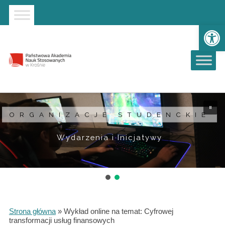
Strona główna
Przejdź do wyszukiwarki
Przejdź do menu głównego
Ot
ORGANIZACJE STUDENCKIE
Wydarzenia i Inicjatywy
Strona główna
»
Wykład online na temat: Cyfrowej
transformacji usług finansowych