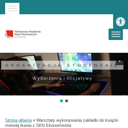
Strona główna
Przejdź do wyszukiwarki
Przejdź do menu głównego
Ot
ORGANIZACJE STUDENCKIE
Wydarzenia i Inicjatywy
Strona główna
»
Warsztaty wykonywania zakładki do książki
metodą tkania z SKN Ekonomistów