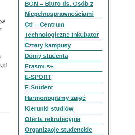
BON – Biuro ds. Osób z
Niepełnosprawnościami
rów
Cti – Centrum
te
Technologiczne Inkubator
Cztery kampusy
Domy studenta
y
ji i
Erasmus+
E-SPORT
E-Student
Harmonogramy zajęć
Kierunki studiów
Oferta rekrutacyjna
Organizacje studenckie