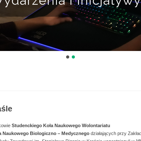
ydarzenia i Inicjatyw
aśle
nkowie
Studenckiego Koła Naukowego Wolontariatu
a Naukowego Biologiczno – Medycznego
działających przy Zakła