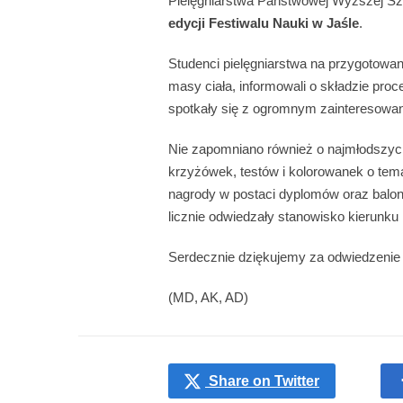
Pielęgniarstwa Państwowej Wyższej Szk
edycji Festiwalu Nauki w Jaśle
.
Studenci pielęgniarstwa na przygotowany
masy ciała, informowali o składzie proc
spotkały się z ogromnym zainteresowan
Nie zapomniano również o najmłodszych.
krzyżówek, testów i kolorowanek o tem
nagrody w postaci dyplomów oraz balon
licznie odwiedzały stanowisko kierunku 
Serdecznie dziękujemy za odwiedzenie 
(MD, AK, AD)
Share on Twitter