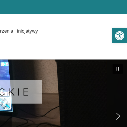
Ot
zenia i inicjatywy
CKIE