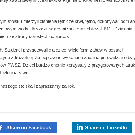
oły Zawodowej im. Stanisława Pigonia w Krośnie uczestniczyli w
VI
m stoisku mierzyli ciśnienie tętnicze krwi, tętno, dokonywali pomia
entowym wody i tłuszczu w organizmie oraz obliczali BMI. Działania 
iem ze strony dorosłych odbiorców.
 Studenci przygotowali dla dzieci wiele form zabaw w postaci
atyce zdrowotnej. Za poprawnie wykonane zadania przewidziane był
ów PWSZ. Dzieci bardzo chętnie korzystały z przygotowanych atrakc
Pielęgniarstwo.
naszego stoiska i zapraszamy za rok.
Share on Facebook
Share on LinkedIn