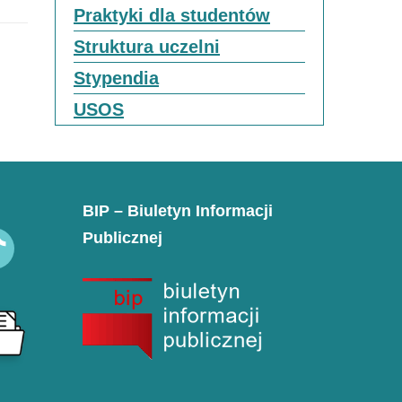
Praktyki dla studentów
Struktura uczelni
Stypendia
USOS
BIP – Biuletyn Informacji
Publicznej
k