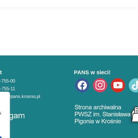
t
PANS w sieci!
3-755-00
facebook
instagram
youtube
tikto
3-755-11
pans@pans.krosno.pl
e