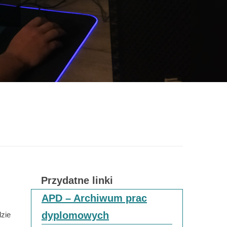
y
Przydatne linki
APD – Archiwum prac
dyplomowych
dzie