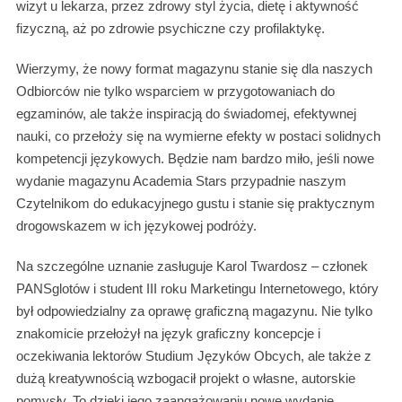
wizyt u lekarza, przez zdrowy styl życia, dietę i aktywność
fizyczną, aż po zdrowie psychiczne czy profilaktykę.
Wierzymy, że nowy format magazynu stanie się dla naszych
Odbiorców nie tylko wsparciem w przygotowaniach do
egzaminów, ale także inspiracją do świadomej, efektywnej
nauki, co przełoży się na wymierne efekty w postaci solidnych
kompetencji językowych. Będzie nam bardzo miło, jeśli nowe
wydanie magazynu Academia Stars przypadnie naszym
Czytelnikom do edukacyjnego gustu i stanie się praktycznym
drogowskazem w ich językowej podróży.
Na szczególne uznanie zasługuje Karol Twardosz – członek
PANSglotów i student III roku Marketingu Internetowego, który
był odpowiedzialny za oprawę graficzną magazynu. Nie tylko
znakomicie przełożył na język graficzny koncepcje i
oczekiwania lektorów Studium Języków Obcych, ale także z
dużą kreatywnością wzbogacił projekt o własne, autorskie
pomysły. To dzięki jego zaangażowaniu nowe wydanie