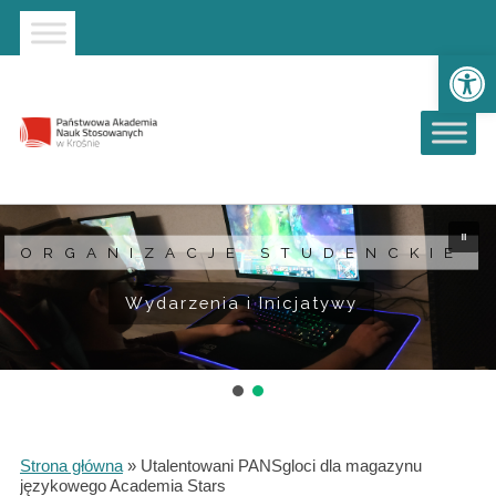
Strona główna
Przejdź do wyszukiwarki
Przejdź do menu głównego
Ot
ORGANIZACJE STUDENCKIE
Wydarzenia i Inicjatywy
Strona główna
»
Utalentowani PANSgloci dla magazynu
językowego Academia Stars