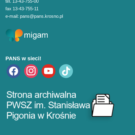
tel. 13-43-755-00
fax 13-43-755-11
e-mail: pans@pans.krosno.pl
PANS w sieci!
facebook
instagram
youtube
tiktok