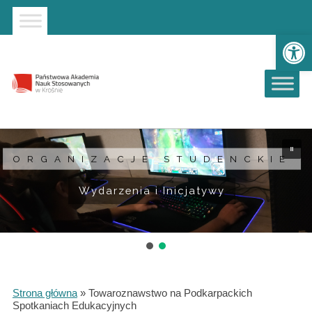
Strona główna
Przejdź do wyszukiwarki
Przejdź do menu głównego
Ot
ORGANIZACJE STUDENCKIE
Wydarzenia i Inicjatywy
Strona główna
»
Towaroznawstwo na Podkarpackich
Spotkaniach Edukacyjnych