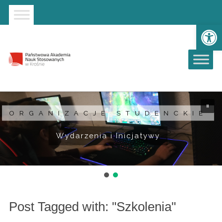
Strona główna
Przejdź do wyszukiwarki
Przejdź do menu głównego
Ot
ORGANIZACJE STUDENCKIE
Wydarzenia i Inicjatywy
Post Tagged with: "Szkolenia"