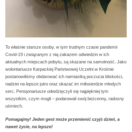
To właśnie starsze osoby, w tym trudnym czasie pandemii
Covid-19 i związanym z nią zakazem odwiedzin w ich
aktualnych miejscach pobytu, są skazane na samotność. Jako
wolontariusze Karpackiej Państwowej Uczelni w Krośnie
postanowiliśmy obdarować ich namiastką poczucia bliskości,
nadziei na lepsze jutro oraz okazać im miłosierdzie młodych
serc. Pensjonariusze odwdzięczyli się najpiękniej tym
wszystkim, czym mogli – podarowali swój bezcenny, radosny
uśmiech.
Pomagajmy! Jeden gest może przemienić czyjś dzień, a
nawet życie, na lepsze!