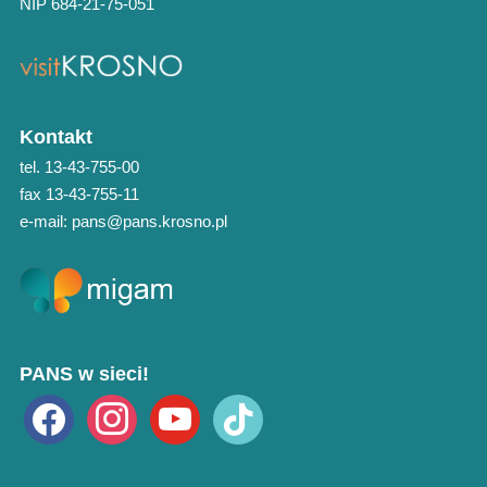
NIP 684-21-75-051
Kontakt
tel. 13-43-755-00
fax 13-43-755-11
e-mail: pans@pans.krosno.pl
PANS w sieci!
facebook
instagram
youtube
tiktok