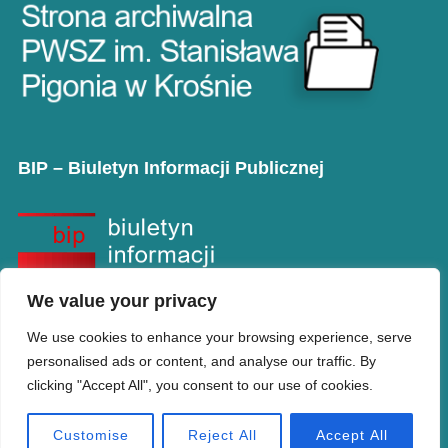
BIP – Biuletyn Informacji Publicznej
We value your privacy
We use cookies to enhance your browsing experience, serve
personalised ads or content, and analyse our traffic. By
clicking "Accept All", you consent to our use of cookies.
Copyright © PANS w Krośnie
Designed by
WPZOOM
Customise
Reject All
Accept All