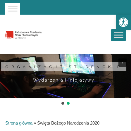
Strona główna
Przejdź do wyszukiwarki
Przejdź do menu głównego
Ot
ORGANIZACJE STUDENCKIE
Wydarzenia i Inicjatywy
Strona główna
»
Święta Bożego Narodzenia 2020