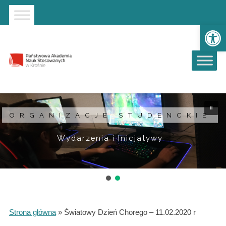
Strona główna
Przejdź do wyszukiwarki
Przejdź do menu głównego
Ot
ORGANIZACJE STUDENCKIE
Wydarzenia i Inicjatywy
Strona główna
»
Światowy Dzień Chorego – 11.02.2020 r