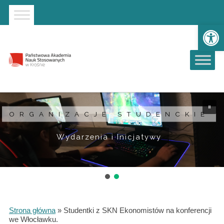
Strona główna
Przejdź do wyszukiwarki
Przejdź do menu głównego
Ot
ORGANIZACJE STUDENCKIE
Wydarzenia i Inicjatywy
Strona główna
»
Studentki z SKN Ekonomistów na konferencji
we Włocławku.