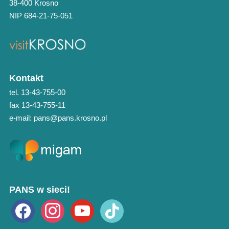
38-400 Krosno
NIP 684-21-75-051
Kontakt
tel. 13-43-755-00
fax 13-43-755-11
e-mail: pans@pans.krosno.pl
PANS w sieci!
facebook
instagram
youtube
tiktok