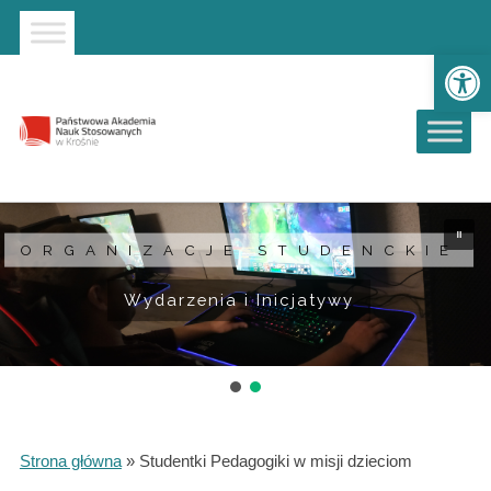
Strona główna
Przejdź do wyszukiwarki
Przejdź do menu głównego
Ot
ORGANIZACJE STUDENCKIE
Wydarzenia i Inicjatywy
Strona główna
»
Studentki Pedagogiki w misji dzieciom