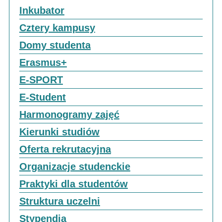
Inkubator
Cztery kampusy
Domy studenta
Erasmus+
E-SPORT
E-Student
Harmonogramy zajęć
Kierunki studiów
Oferta rekrutacyjna
Organizacje studenckie
Praktyki dla studentów
Struktura uczelni
Stypendia