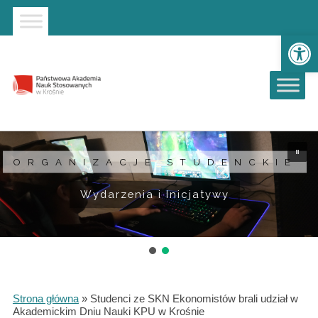
Strona główna
Przejdź do wyszukiwarki
Przejdź do menu głównego
Ot
ORGANIZACJE STUDENCKIE
Wydarzenia i Inicjatywy
Strona główna
»
Studenci ze SKN Ekonomistów brali udział w
Akademickim Dniu Nauki KPU w Krośnie