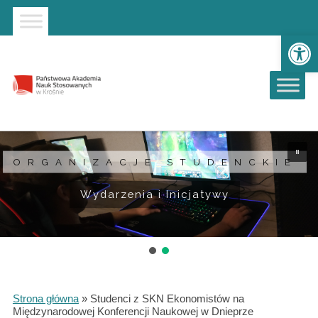
Strona główna
Przejdź do wyszukiwarki
Przejdź do menu głównego
Ot
ORGANIZACJE STUDENCKIE
Wydarzenia i Inicjatywy
Strona główna
»
Studenci z SKN Ekonomistów na
Międzynarodowej Konferencji Naukowej w Dnieprze