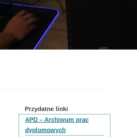
y
Przydatne linki
APD – Archiwum prac
dyplomowych