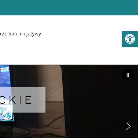
Ot
zenia i inicjatywy
CKIE