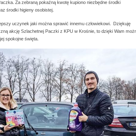
 Paczka. Za zebraną pokaźną kwotę kupiono niezbędne środki
az środki higieny osobistej.
jlepszy uczynek jaki można sprawić innemu człowiekowi. Dziękuję
oczną akcję Szlachetnej Paczki z KPU w Krośnie, to dzięki Wam moż
 jej spokojne święta.