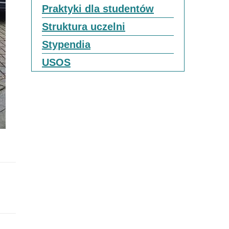
Praktyki dla studentów
Struktura uczelni
Stypendia
USOS