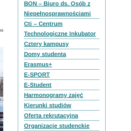
BON – Biuro ds. Osób z
Niepełnosprawnościami
Cti – Centrum
na
Technologiczne Inkubator
Cztery kampusy
Domy studenta
Erasmus+
E-SPORT
E-Student
Harmonogramy zajęć
Kierunki studiów
Oferta rekrutacyjna
Organizacje studenckie