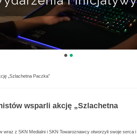
ydarzenia i Inicjatyw
cję „Szlachetna Paczka”
stów wsparli akcję „Szlachetna
w wraz z SKN Medialni i SKN Towaroznawcy otworzyli swoje serca i