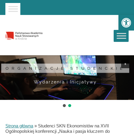
Strona główna
Przejdź do wyszukiwarki
Przejdź do menu głównego
Ot
ORGANIZACJE STUDENCKIE
Wydarzenia i Inicjatywy
Strona główna
»
Studenci SKN Ekonomistów na XVII
Ogólnopolskiej konferencji „Nauka i pasja kluczem do