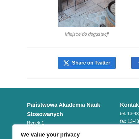
Miejsce do degustacji
Share on Twitter
Państwowa Akademia Nauk
Kontak
tel. 13-4
Stosowanych
fax 13-4
Rynek 1
e-mail: 
38-400 Krosno
We value your privacy
NIP 684-21-75-051