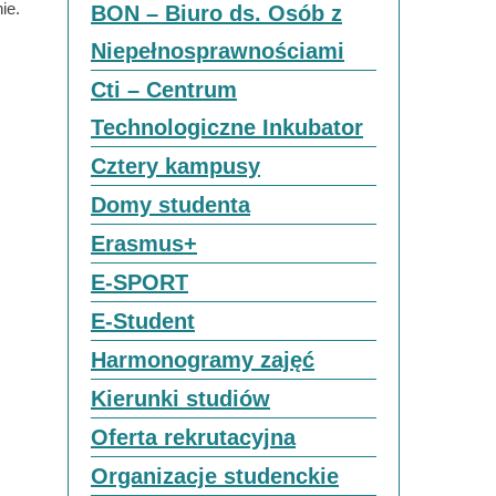
ie.
BON – Biuro ds. Osób z
Niepełnosprawnościami
Cti – Centrum
Technologiczne Inkubator
Cztery kampusy
Domy studenta
Erasmus+
E-SPORT
E-Student
Harmonogramy zajęć
Kierunki studiów
Oferta rekrutacyjna
Organizacje studenckie