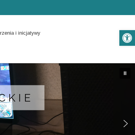
Ot
zenia i inicjatywy
CKIE