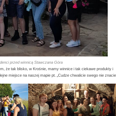
denci przed winnicą Stawczana Góra
, że tak blisko, w Krośnie, mamy winnice i tak ciekawe produkty i
lejne miejsce na naszej mapie pt. „Cudze chwalicie swego nie znacie