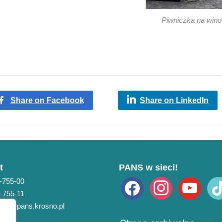
Piwniczka na wino
Share on Facebook
Share on LinkedIn
t
PANS w sieci!
3-755-00
facebook
instagram
youtube
tikto
3-755-11
pans@pans.krosno.pl