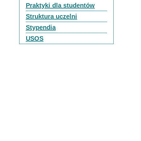
Praktyki dla studentów
Struktura uczelni
Stypendia
USOS