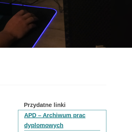
y
Przydatne linki
APD – Archiwum prac
dyplomowych