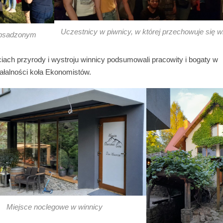
Uczestnicy w piwnicy, w której przechowuje się w
 obsadzonym
iach przyrody i wystroju winnicy podsumowali pracowity i bogaty w
iałalności koła Ekonomistów.
Miejsce noclegowe w winnicy