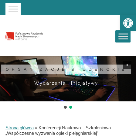
Strona główna
Przejdź do wyszukiwarki
Przejdź do menu głównego
Ot
ORGANIZACJE STUDENCKIE
Wydarzenia i Inicjatywy
Strona główna
»
Konferencji Naukowo – Szkoleniowa
„Współczesne wyzwania opieki pielęgniarskiej”