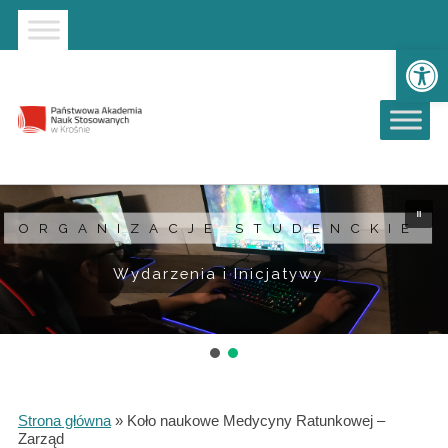
Strona główna
Przejdź do wyszukiwarki
Przejdź do menu głównego
Ot
ORGANIZACJE STUDENCKIE
Wydarzenia i Inicjatywy
Strona główna
»
Koło naukowe Medycyny Ratunkowej –
Zarząd