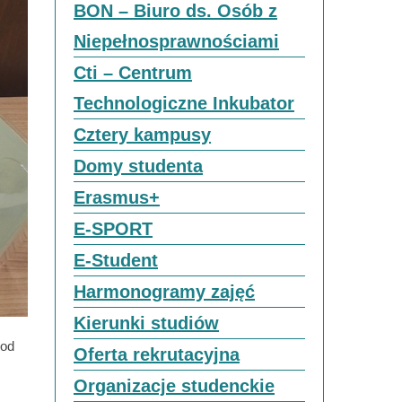
BON – Biuro ds. Osób z
Niepełnosprawnościami
Cti – Centrum
Technologiczne Inkubator
Cztery kampusy
Domy studenta
Erasmus+
E-SPORT
E-Student
Harmonogramy zajęć
Kierunki studiów
 od
Oferta rekrutacyjna
Organizacje studenckie