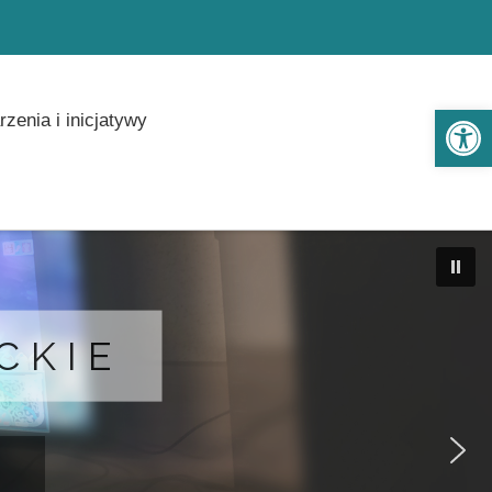
Ot
zenia i inicjatywy
CKIE