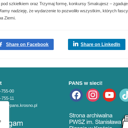
ów pod szkiełkiem oraz Trzymaj formę, konkursy Smakujesz – zgaduj
amy nadzieję, że wydarzenie to pozwoliło wszystkim, których fascy
na Ziemi.
Share on Facebook
Share on LinkedIn
t
PANS w sieci!
3-755-00
facebook
instagram
youtube
tikto
3-755-11
pans@pans.krosno.pl
e