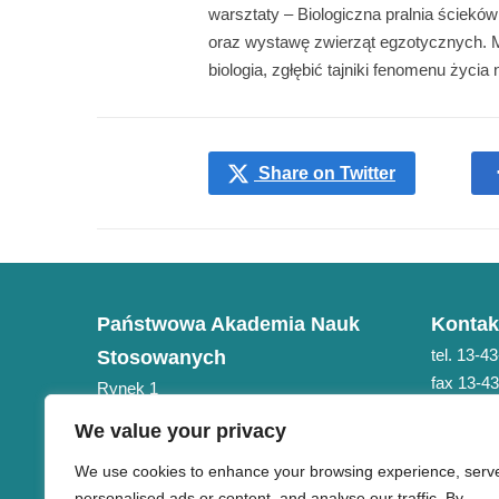
warsztaty – Biologiczna pralnia ściek
oraz wystawę zwierząt egzotycznych. M
biologia, zgłębić tajniki fenomenu życia 
Share on Twitter
Państwowa Akademia Nauk
Kontak
tel. 13-4
Stosowanych
fax 13-4
Rynek 1
e-mail: 
38-400 Krosno
We value your privacy
NIP 684-21-75-051
We use cookies to enhance your browsing experience, serv
personalised ads or content, and analyse our traffic. By