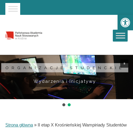
Strona główna
Przejdź do wyszukiwarki
Przejdź do menu głównego
Ot
ORGANIZACJE STUDENCKIE
Wydarzenia i Inicjatywy
Strona główna
»
II etap X Krośnieńskiej Wampiriady Studentów