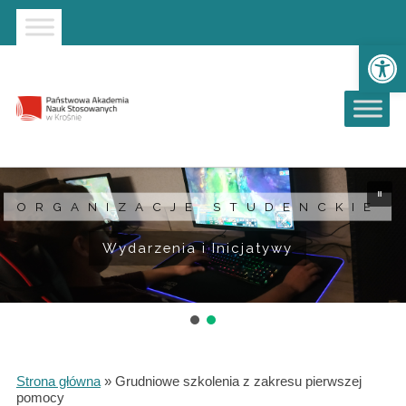
Strona główna
Przejdź do wyszukiwarki
Przejdź do menu głównego
Ot
ORGANIZACJE STUDENCKIE
Wydarzenia i Inicjatywy
Strona główna
»
Grudniowe szkolenia z zakresu pierwszej
pomocy