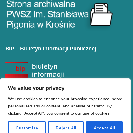
BIP – Biuletyn Informacji Publicznej
We value your privacy
We use cookies to enhance your browsing experience, serve
personalised ads or content, and analyse our traffic. By
clicking "Accept All", you consent to our use of cookies.
Copyright © PANS w Krośnie
Designed by
WPZOOM
Customise
Reject All
Accept All