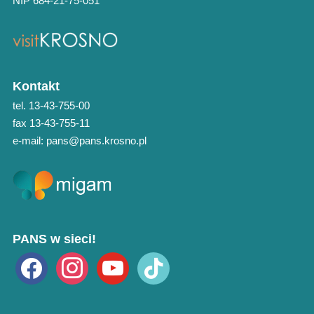
NIP 684-21-75-051
Kontakt
tel. 13-43-755-00
fax 13-43-755-11
e-mail: pans@pans.krosno.pl
PANS w sieci!
facebook
instagram
youtube
tiktok