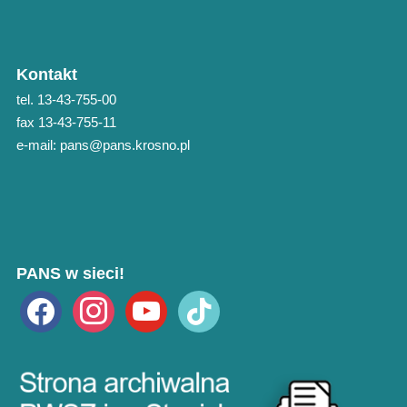
Kontakt
tel. 13-43-755-00
fax 13-43-755-11
e-mail: pans@pans.krosno.pl
PANS w sieci!
facebook
instagram
youtube
tiktok