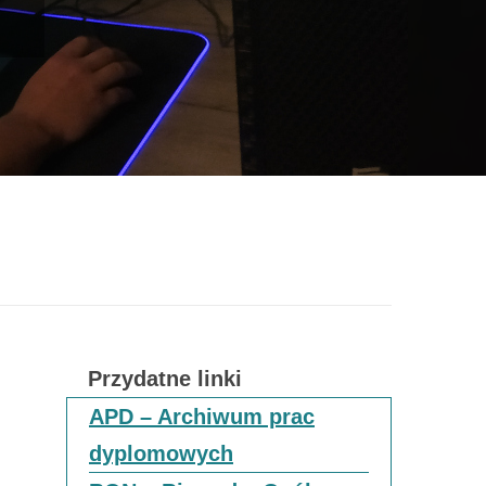
y
Przydatne linki
APD – Archiwum prac
dyplomowych