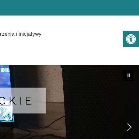
Ot
zenia i inicjatywy
CKIE