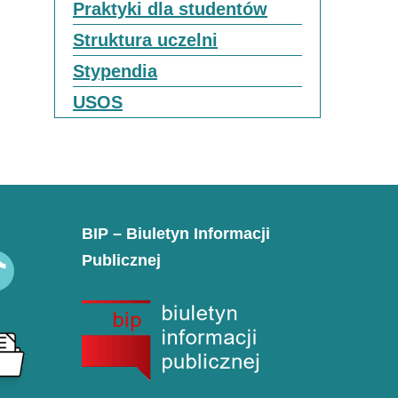
Praktyki dla studentów
Struktura uczelni
Stypendia
USOS
BIP – Biuletyn Informacji
Publicznej
k