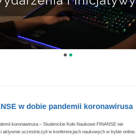
ydarzenia i Inicjatyw
ANSE w dobie pandemii koronawirusa
ndemii koronawirusa – Studenckie Koło Naukowe FINANSE nie
ci aktywnie uczestniczyli w konferencjach naukowych w trybie online.