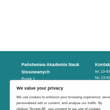
Państwowa Akademia Nauk
Kontak
tel. 13-4
Stosowanych
fax 13-4
Rynek 1
e-mail: 
38-400 Krosno
We value your privacy
NIP 684-21-75-051
We use cookies to enhance your browsing experience, serv
personalised ads or content, and analyse our traffic. By
clicking "Accept All", you consent to our use of cookies.