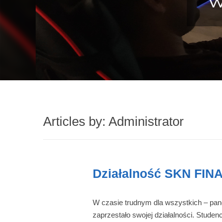
W
Articles by: Administrator
Działalność SKN FIN
W czasie trudnym dla wszystkich – pa
zaprzestało swojej działalności. Studen