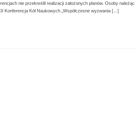
encjach nie przekreślił realizacji założonych planów. Osoby należąc
1. XII Konferencja Kół Naukowych „Współczesne wyzwania […]