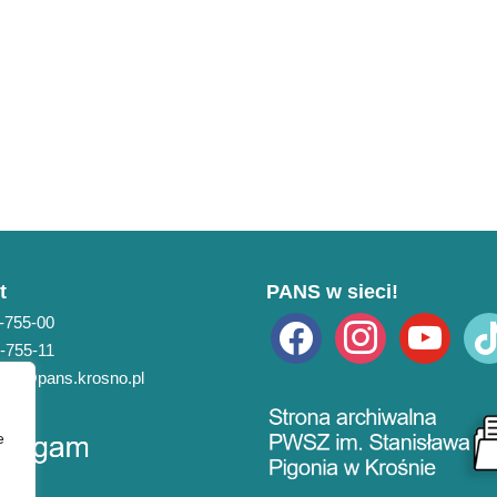
t
PANS w sieci!
3-755-00
facebook
instagram
youtube
tikto
3-755-11
pans@pans.krosno.pl
e