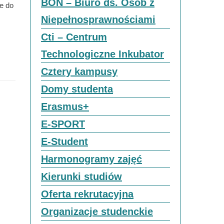
BON – Biuro ds. Osób z
e do
Niepełnosprawnościami
Cti – Centrum
Technologiczne Inkubator
Cztery kampusy
Domy studenta
Erasmus+
E-SPORT
E-Student
Harmonogramy zajęć
Kierunki studiów
Oferta rekrutacyjna
Organizacje studenckie