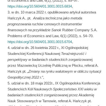
of Economics and Law, 6(1), (2022), s. 85–97.
https://doi.org/10.5604/01.3001.0015.6834
,
w dn. 10 marca 2022 r. opublikowano artykuł autorstwa
Hańczyk A.. pt.
Analiza techniczna jako metoda
prognozowania ruchów cenowych instrumentów
finansowych na przykładzie Sanok
Rubber Company S.A.
Problems of Economics and Law, 6(1) (2022), s. 54–70.
https://doi.org/10.5604/01.3001.0015.6704
,
udział w dn. 26 kwietnia 2022 r., XI Ogólnopolskiej
Studenckiej Konferencji Naukowej
Teraźniejszość i
perspektywy w badaniach studenckich
zorganizowanej
przez Mazowiecką Uczelnię Publiczną w Płocku, referat A.
Hańczyk pt. „
Zmiany na rynku walutowym w obliczu sytuacji
Geopolitycznej 2022 r.”
,
udział w dn. 18 maja 2022r., IX Ogólnopolska Konferencja
Studenckich Kół Naukowych
Społeczeństwo XXI wieku w
badaniach studenckich
zorganizowanej przez Akademię
Nauk Stosowanych w Tarnowie, referat A. Hańczyk pt.