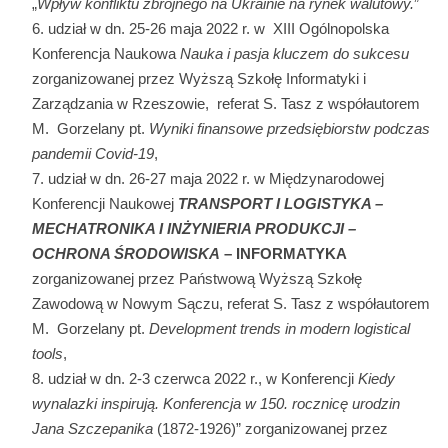
„
Wpływ konfliktu zbrojnego na Ukrainie na rynek walutowy.
”
udział w dn. 25-26 maja 2022 r. w XIII Ogólnopolska
Konferencja Naukowa
Nauka i pasja kluczem do sukcesu
zorganizowanej przez Wyższą Szkołę Informatyki i
Zarządzania w Rzeszowie, referat S. Tasz z współautorem
M. Gorzelany pt.
Wyniki finansowe przedsiębiorstw podczas
pandemii Covid-19
,
udział w dn. 26-27 maja 2022 r. w Międzynarodowej
Konferencji Naukowej
TRANSPORT I LOGISTYKA –
MECHATRONIKA I INŻYNIERIA PRODUKCJI –
OCHRONA ŚRODOWISKA
– INFORMATYKA
zorganizowanej przez Państwową Wyższą Szkołę
Zawodową w Nowym Sączu, referat S. Tasz z współautorem
M. Gorzelany pt.
Development trends in modern logistical
tools
,
udział w dn. 2-3 czerwca 2022 r., w Konferencji
Kiedy
wynalazki inspirują. Konferencja w 150. rocznicę urodzin
Jana Szczepanika
(1872-1926)” zorganizowanej przez