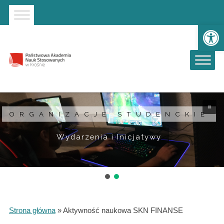
Strona główna
Przejdź do wyszukiwarki
Przejdź do menu głównego
Ot
ORGANIZACJE STUDENCKIE
Wydarzenia i Inicjatywy
Strona główna
»
Aktywność naukowa SKN FINANSE