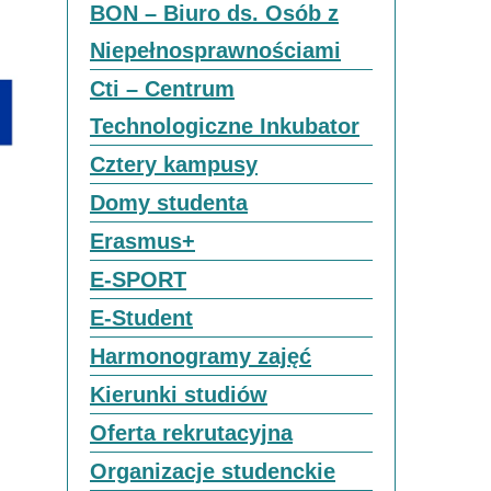
BON – Biuro ds. Osób z
Niepełnosprawnościami
Cti – Centrum
Technologiczne Inkubator
Cztery kampusy
Domy studenta
Erasmus+
E-SPORT
E-Student
Harmonogramy zajęć
Kierunki studiów
Oferta rekrutacyjna
Organizacje studenckie