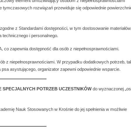
 kluczowy element umożliwiający osobom z niepełnosprawnościami
ie tymczasowych rozwiązań przewiduje się odpowiednie powierzchnie
ia zgodne z Standardami dostępności, w tym dostosowanie materiałów
a technicznego i personalnego.
A, co zapewnia dostępność dla osób z niepełnosprawnościami.
ób z niepełnosprawnościami. W przypadku dodatkowych potrzeb, ta
a psa asystującego, organizator zapewni odpowiednie wsparcie.
E SPECJALNYCH POTRZEB UCZESTNIKÓW
do wyznaczonej „o
kademię Nauk Stosowanych w Krośnie do jej spełnienia w możliwie