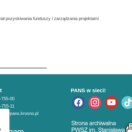
ał pozyskiwania funduszy i zarządzania projektami
t
PANS w sieci!
3-755-00
facebook
instagram
youtube
tiktok
3-755-11
pans@pans.krosno.pl
e