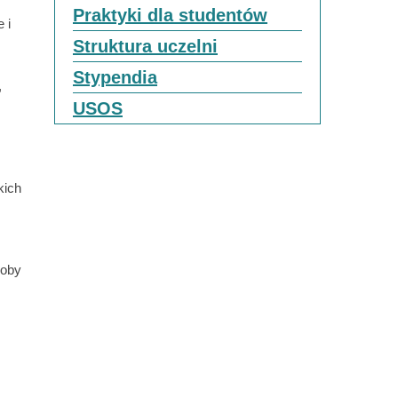
Praktyki dla studentów
 i
Struktura uczelni
Stypendia
,
USOS
kich
soby