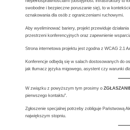
niepełnosprawnościami (dostępność infrastruktury to
swobodne i bezpieczne poruszanie się), to w kontekśc
oznakowania dla osób z ograniczeniami ruchowymi.
Aby wyeliminować bariery, projekt przewiduje działan
przestrzeni konferencyjnych oraz zapewnienie wsparci
Strona internetowa projektu jest zgodna z WCAG 2.1 A
Konferencje odbędą się w salach dostosowanych do os
jak tłumacz języka migowego, asystent czy warunki dl
W związku z powyższym tym prosimy o
ZGŁASZANI
pierwszego kontaktu”.
Zgłoszenie specjalnej potrzeby zobliguje Państwową A
największym stopniu.