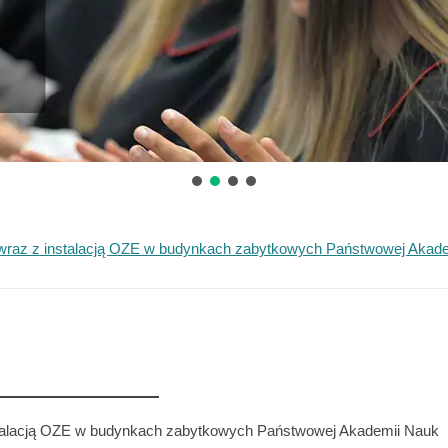
 wraz z instalacją OZE w budynkach zabytkowych Państwowej Akad
stalacją OZE w budynkach zabytkowych Państwowej Akademii Nauk