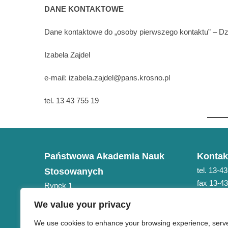
DANE KONTAKTOWE
Dane kontaktowe do „osoby pierwszego kontaktu” – Dzi
Izabela Zajdel
e-mail: izabela.zajdel@pans.krosno.pl
tel. 13 43 755 19
Państwowa Akademia Nauk
Kontak
tel. 13-4
Stosowanych
fax 13-4
Rynek 1
e-mail: 
38-400 Krosno
We value your privacy
NIP 684-21-75-051
We use cookies to enhance your browsing experience, serv