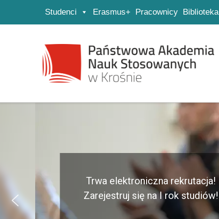
Studenci
Erasmus+
Pracownicy
Biblioteka
Strona główna
Przejdź do wyszukiwarki
Przejdź do menu głównego
Trwa elektroniczna rekrutacja!
Zarejestruj się na I rok studiów!