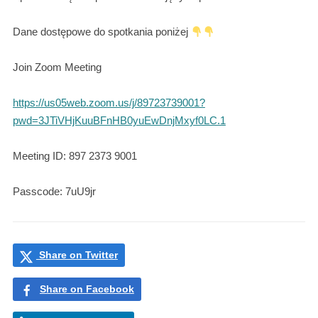
Dane dostępowe do spotkania poniżej
Join Zoom Meeting
https://us05web.zoom.us/j/89723739001?
pwd=3JTiVHjKuuBFnHB0yuEwDnjMxyf0LC.1
Meeting ID: 897 2373 9001
Passcode: 7uU9jr
Share on Twitter
Share on Facebook