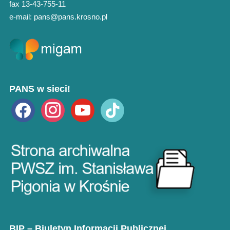
fax 13-43-755-11
e-mail: pans@pans.krosno.pl
PANS w sieci!
facebook
instagram
youtube
tiktok
BIP – Biuletyn Informacji Publicznej