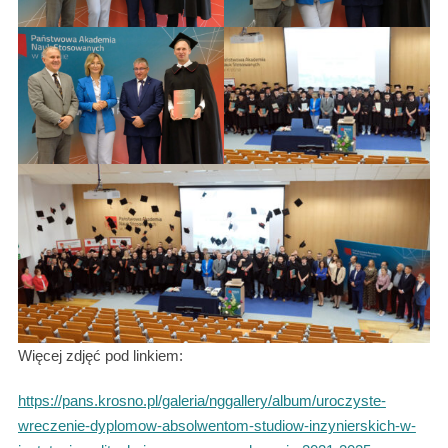
Więcej zdjęć pod linkiem:
https://pans.krosno.pl/galeria/nggallery/album/uroczyste-
wreczenie-dyplomow-absolwentom-studiow-inzynierskich-w-