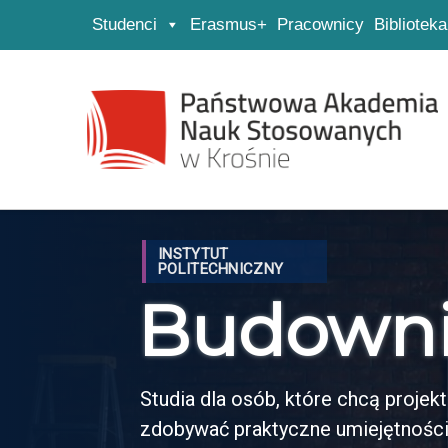
Studenci
Erasmus+
Pracownicy
Biblioteka
Strona główna
Przejdź do wyszukiwarki
Przejdź do menu głównego
INSTYTUT
POLITECHNICZNY
Budown
Studia dla osób, które chcą proje
zdobywać praktyczne umiejętności 