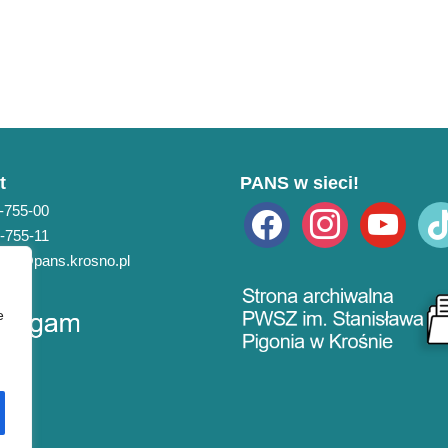
t
PANS w sieci!
3-755-00
facebook
instagram
youtube
tikto
3-755-11
pans@pans.krosno.pl
e