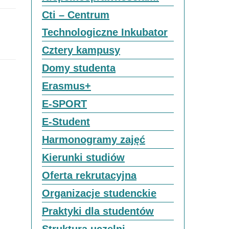
Cti – Centrum
Technologiczne Inkubator
Cztery kampusy
Domy studenta
Erasmus+
E-SPORT
E-Student
Harmonogramy zajęć
Kierunki studiów
Oferta rekrutacyjna
Organizacje studenckie
Praktyki dla studentów