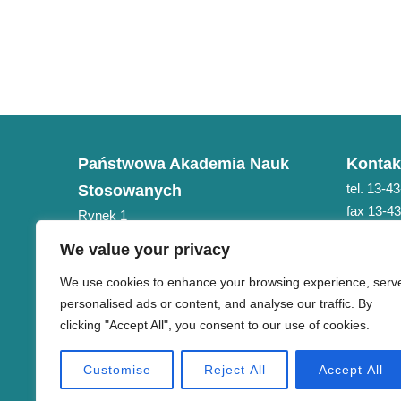
Państwowa Akademia Nauk
Kontak
tel. 13-4
Stosowanych
fax 13-4
Rynek 1
e-mail: 
38-400 Krosno
We value your privacy
NIP 684-21-75-051
We use cookies to enhance your browsing experience, serv
personalised ads or content, and analyse our traffic. By
clicking "Accept All", you consent to our use of cookies.
Customise
Reject All
Accept All
Copyright © PANS w Krośnie