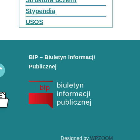
Struktura uczelni
Stypendia
USOS
BIP – Biuletyn Informacji
Publicznej
k
Designed by
WPZOOM