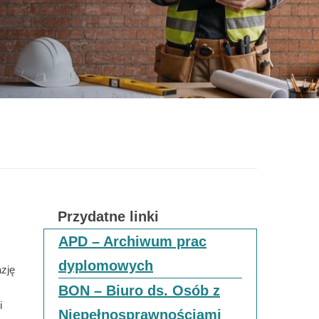
Przydatne linki
APD – Archiwum prac
dyplomowych
azję
BON – Biuro ds. Osób z
i
Niepełnosprawnościami