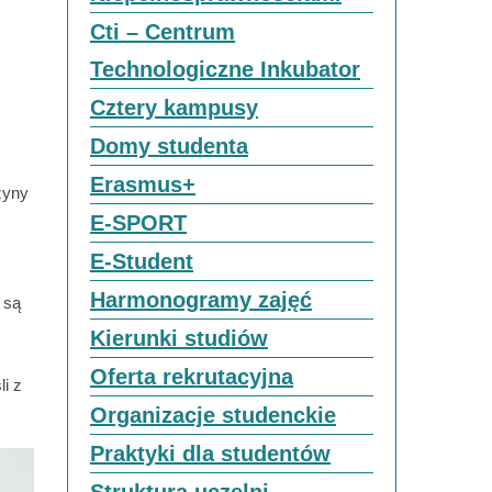
Cti – Centrum
Technologiczne Inkubator
Cztery kampusy
Domy studenta
Erasmus+
zyny
E-SPORT
E-Student
Harmonogramy zajęć
 są
Kierunki studiów
Oferta rekrutacyjna
i z
Organizacje studenckie
Praktyki dla studentów