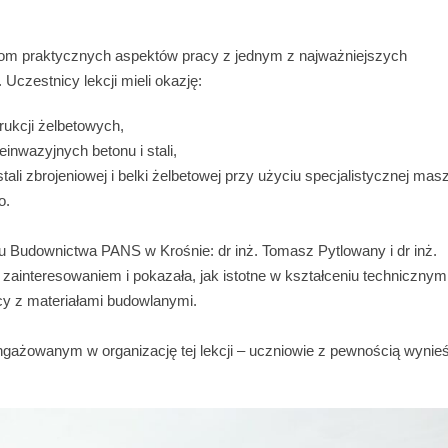
zniom praktycznych aspektów pracy z jednym z najważniejszych
Uczestnicy lekcji mieli okazję:
ukcji żelbetowych,
nwazyjnych betonu i stali,
li zbrojeniowej i belki żelbetowej przy użyciu specjalistycznej mas
o.
u Budownictwa PANS w Krośnie: dr inż. Tomasz Pytlowany i dr inż.
 zainteresowaniem i pokazała, jak istotne w kształceniu technicznym
cy z materiałami budowlanymi.
ażowanym w organizację tej lekcji – uczniowie z pewnością wynieśl