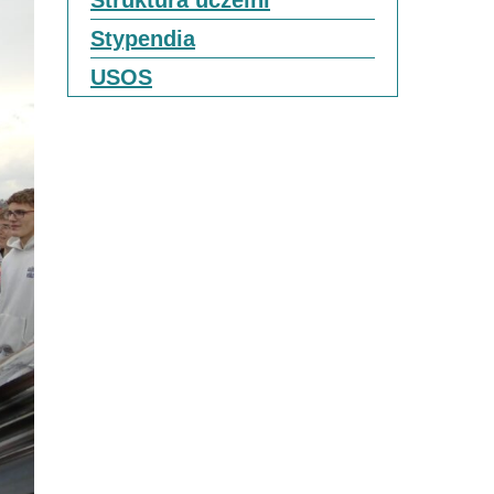
Struktura uczelni
Stypendia
USOS