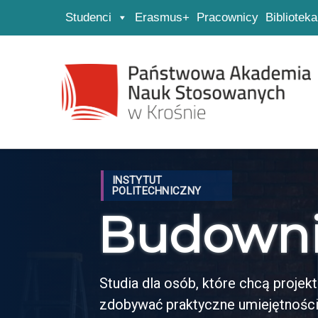
Studenci
Erasmus+
Pracownicy
Biblioteka
Strona główna
Przejdź do wyszukiwarki
Przejdź do menu głównego
INSTYTUT
POLITECHNICZNY
Budown
Studia dla osób, które chcą proje
zdobywać praktyczne umiejętności 