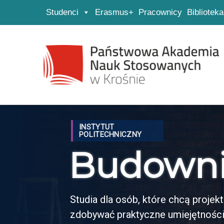
Studenci
Erasmus+
Pracownicy
Biblioteka
Strona główna
Przejdź do wyszukiwarki
Przejdź do menu głównego
INSTYTUT
POLITECHNICZNY
Budown
Studia dla osób, które chcą proje
zdobywać praktyczne umiejętności 