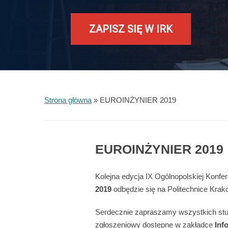
ZAPISZ SIĘ W IRK
Strona główna
»
EUROINŻYNIER 2019
EUROINŻYNIER 2019
Kolejna edycja IX Ogólnopolskiej Konfe
2019
odbędzie się na Politechnice Kra
Serdecznie zapraszamy wszystkich stude
zgłoszeniowy dostępne w zakładce
Inf