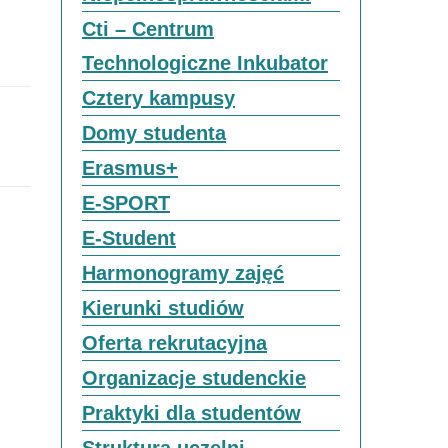
Cti – Centrum
Technologiczne Inkubator
Cztery kampusy
Domy studenta
Erasmus+
E-SPORT
E-Student
Harmonogramy zajęć
Kierunki studiów
Oferta rekrutacyjna
Organizacje studenckie
Praktyki dla studentów