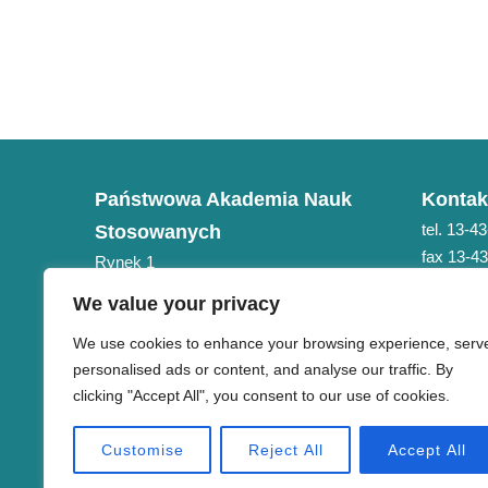
Państwowa Akademia Nauk
Kontak
tel. 13-4
Stosowanych
fax 13-4
Rynek 1
e-mail: 
38-400 Krosno
We value your privacy
NIP 684-21-75-051
We use cookies to enhance your browsing experience, serv
personalised ads or content, and analyse our traffic. By
clicking "Accept All", you consent to our use of cookies.
Customise
Reject All
Accept All
Copyright © PANS w Krośnie