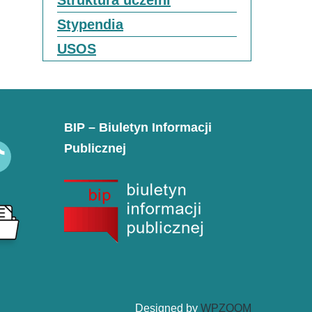
Struktura uczelni
Stypendia
USOS
BIP – Biuletyn Informacji
Publicznej
k
Designed by
WPZOOM