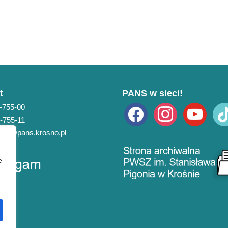
t
PANS w sieci!
3-755-00
facebook
instagram
youtube
tikto
3-755-11
pans@pans.krosno.pl
e