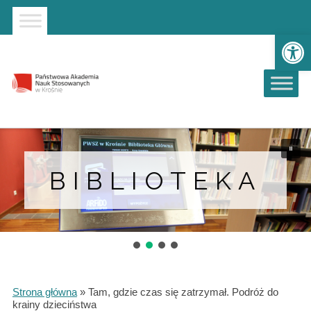
Strona główna
Przejdź do wyszukiwarki
Przejdź do menu głównego
Ot
BIBLIOTEKA
Strona główna
»
Tam, gdzie czas się zatrzymał. Podróż do
krainy dzieciństwa