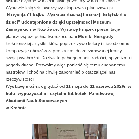
historie czytane w dzieciństwie pozostały w nas na zawsze.
Wystawie książek towarzyszy ekspozycja planszowa pt.:
„
Narysuję Ci bajkę. Wystawa dawnej ilustracji książek dla
dzieci” udostępniona
dzięki uprzejmości Muzeum
Zamoyskich w Kozłówce.
Wystawę książek i prezentację
planszową uzupełnia twórczość pani
Moniki Niezgody
–
krośnieńskiej artystki, która poprzez żywe kolory i niecodzienne
kompozycje obrazów zaprasza nas do zaczarowanej krainy
swojej wyobraźni. Do świata pełnego magii, radości, optymizmu i
pogody ducha. Pozwólmy więc ponieść się temu cudownemu
nastrojowi i choć na chwilę zapomnieć o otaczającej nas
rzeczywistości.
Wystawę można oglądać od 11 maja do 11 czerwca 2026r. w
holu, wypożyczalni i czytelni Biblioteki Państwowej
Akademii Nauk Stosowanych
w Krośnie.