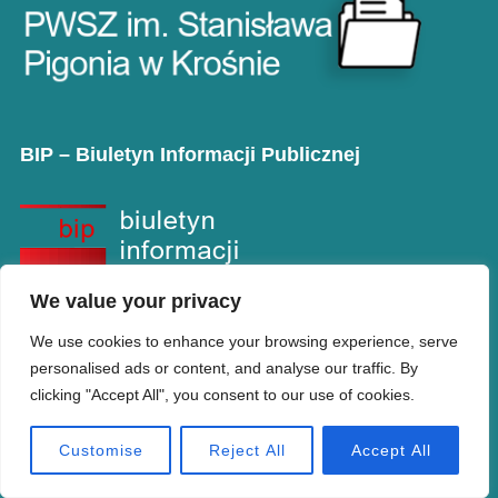
BIP – Biuletyn Informacji Publicznej
We value your privacy
We use cookies to enhance your browsing experience, serve
personalised ads or content, and analyse our traffic. By
clicking "Accept All", you consent to our use of cookies.
Copyright © PANS w Krośnie
Designed by
WPZOOM
Customise
Reject All
Accept All