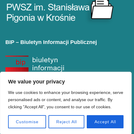
BIP – Biuletyn Informacji Publicznej
We value your privacy
We use cookies to enhance your browsing experience, serve
personalised ads or content, and analyse our traffic. By
clicking "Accept All", you consent to our use of cookies.
Copyright © PANS w Krośnie
Designed by
WPZOOM
Customise
Reject All
Accept All