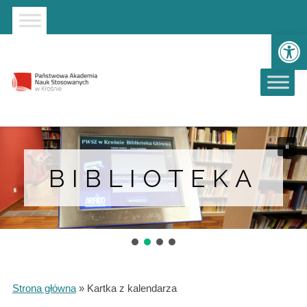
Strona główna
Przejdź do wyszukiwarki
Przejdź do menu głównego
Ot
BIBLIOTEKA
Strona główna
»
Kartka z kalendarza