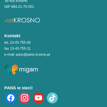
38-400 Krosno
NIP 684-21-75-051
Kontakt
tel. 13-43-755-00
fax 13-43-755-11
e-mail: pans@pans.krosno.pl
PANS w sieci!
facebook
instagram
youtube
tiktok