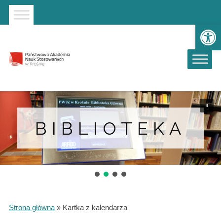
Strona główna
Przejdź do wyszukiwarki
Przejdź do menu głównego
Ot
BIBLIOTEKA
Strona główna
»
Kartka z kalendarza