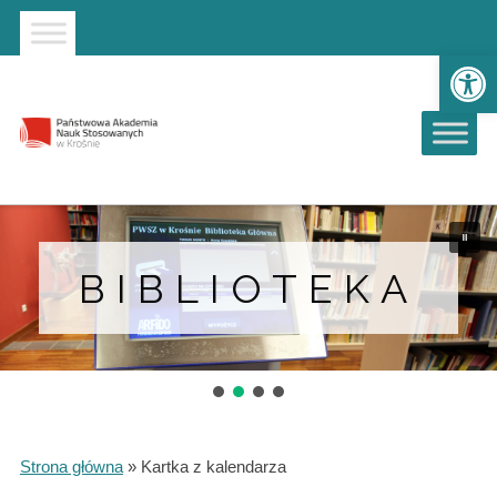
Strona główna
Przejdź do wyszukiwarki
Przejdź do menu głównego
Ot
BIBLIOTEKA
Strona główna
»
Kartka z kalendarza