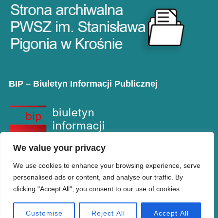
BIP – Biuletyn Informacji Publicznej
We value your privacy
We use cookies to enhance your browsing experience, serve
personalised ads or content, and analyse our traffic. By
clicking "Accept All", you consent to our use of cookies.
Copyright © PANS w Krośnie
Designed by
WPZOOM
Customise
Reject All
Accept All