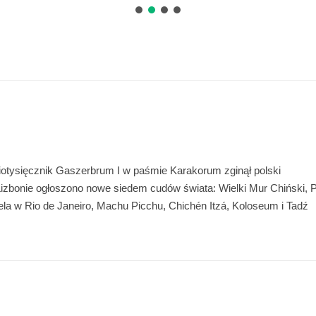
tysięcznik Gaszerbrum I w paśmie Karakorum zginął polski
Lizbonie ogłoszono nowe siedem cudów świata: Wielki Mur Chiński, P
la w Rio de Janeiro, Machu Picchu, Chichén Itzá, Koloseum i Tadź