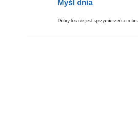
Myśl dnia
Dob­ry los nie jest sprzy­mie­rzeńcem 