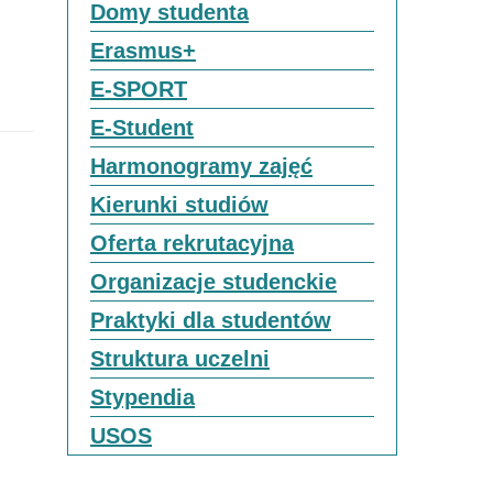
Domy studenta
Erasmus+
E-SPORT
E-Student
Harmonogramy zajęć
Kierunki studiów
Oferta rekrutacyjna
Organizacje studenckie
Praktyki dla studentów
Struktura uczelni
Stypendia
USOS