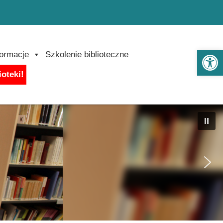
Ot
formacje
Szkolenie biblioteczne
ioteki!