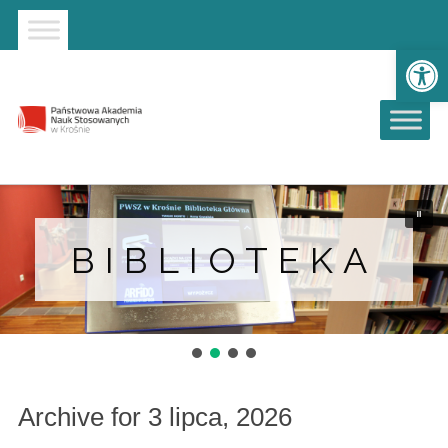
Strona główna
Przejdź do wyszukiwarki
Przejdź do menu głównego
Ot
BIBLIOTEKA
Archive for 3 lipca, 2026