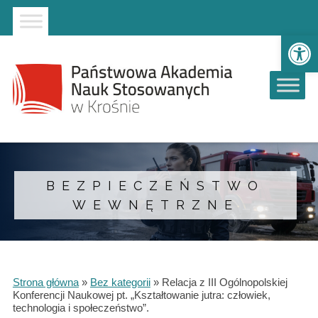
Strona główna
Przejdź do wyszukiwarki
Przejdź do menu głównego
Ot
BEZPIECZEŃSTWO
WEWNĘTRZNE
Strona główna
»
Bez kategorii
»
Relacja z III Ogólnopolskiej
Konferencji Naukowej pt. „Kształtowanie jutra: człowiek,
technologia i społeczeństwo”.