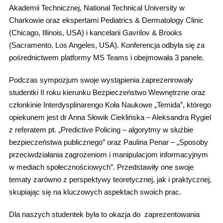
Akademii Technicznej, National Technical University w
Charkowie oraz ekspertami Pediatrics & Dermatology Clinic
(Chicago, Illinois, USA) i kancelarii Gavrilov & Brooks
(Sacramento, Los Angeles, USA). Konferencja odbyła się za
pośrednictwem platformy MS Teams i obejmowała 3 panele.
Podczas sympozjum swoje wystąpienia zaprezenrowały
studentki II roku kierunku Bezpieczeństwo Wewnętrzne oraz
członkinie Interdysplinarengo Koła Naukowe „Temida”, którego
opiekunem jest dr Anna Słowik Cieklińska – Aleksandra Rygiel
z referatem pt. „Predictive Policing – algorytmy w służbie
bezpieczeństwa publicznego” oraz Paulina Penar – „Sposoby
przeciwdziałania zagrożeniom i manipulacjom informacyjnym
w mediach społecznościowych”. Przedstawiły one swoje
tematy zarówno z perspektywy teoretycznej, jak i praktycznej,
skupiając się na kluczowych aspektach swoich prac.
Dla naszych studentek była to okazja do zaprezentowania