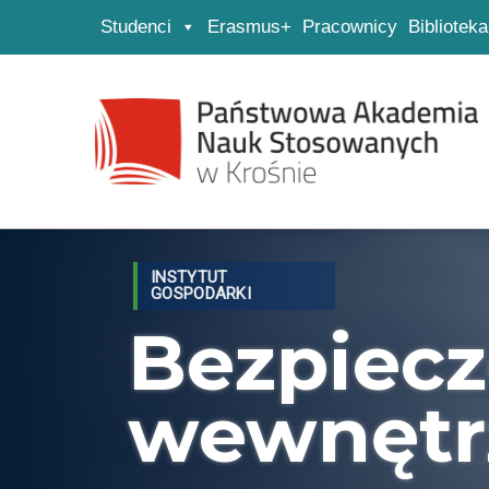
Studenci
Erasmus+
Pracownicy
Biblioteka
Strona główna
Przejdź do wyszukiwarki
Przejdź do menu głównego
INSTYTUT
GOSPODARKI
Bezpiec
wewnętr