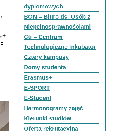
dyplomowych
i,
BON – Biuro ds. Osób z
Niepełnosprawnościami
ych
Cti – Centrum
 z
Technologiczne Inkubator
Cztery kampusy
Domy studenta
Erasmus+
E-SPORT
E-Student
Harmonogramy zajęć
Kierunki studiów
Oferta rekrutacyjna