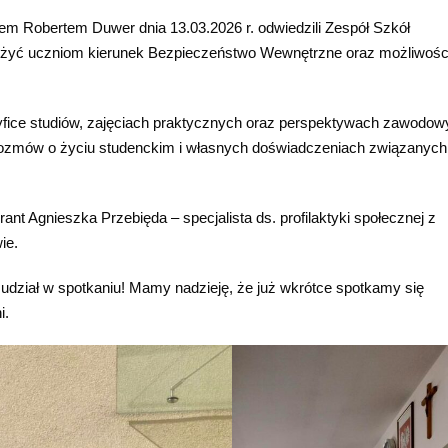
em Robertem Duwer dnia 13.03.2026 r. odwiedzili Zespół Szkół
liżyć uczniom kierunek Bezpieczeństwo Wewnętrzne oraz możliwośc
yfice studiów, zajęciach praktycznych oraz perspektywach zawodow
 rozmów o życiu studenckim i własnych doświadczeniach związanych
ant Agnieszka Przebięda – specjalista ds. profilaktyki społecznej z
ie.
 udział w spotkaniu! Mamy nadzieję, że już wkrótce spotkamy się
i.