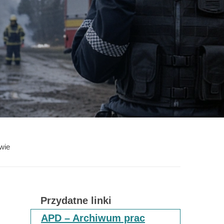
wie
Przydatne linki
APD – Archiwum prac