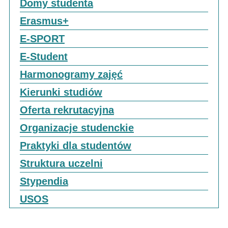
Domy studenta
Erasmus+
E-SPORT
E-Student
Harmonogramy zajęć
Kierunki studiów
Oferta rekrutacyjna
Organizacje studenckie
Praktyki dla studentów
Struktura uczelni
Stypendia
USOS