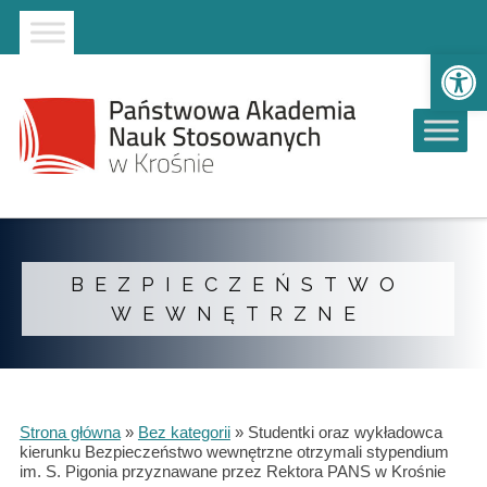
Strona główna
Przejdź do wyszukiwarki
Przejdź do menu głównego
Ot
BEZPIECZEŃSTWO
WEWNĘTRZNE
Strona główna
»
Bez kategorii
»
Studentki oraz wykładowca
kierunku Bezpieczeństwo wewnętrzne otrzymali stypendium
im. S. Pigonia przyznawane przez Rektora PANS w Krośnie