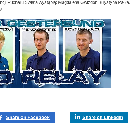
encji Pucharu Świata wystąpią: Magdalena Gwizdoń, Krystyna Pałka,
k!
Share on Facebook
Share on LinkedIn