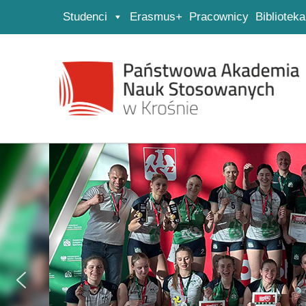
Studenci
Erasmus+
Pracownicy
Biblioteka
Strona główna
Przejdź do wyszukiwarki
Przejdź do menu głównego