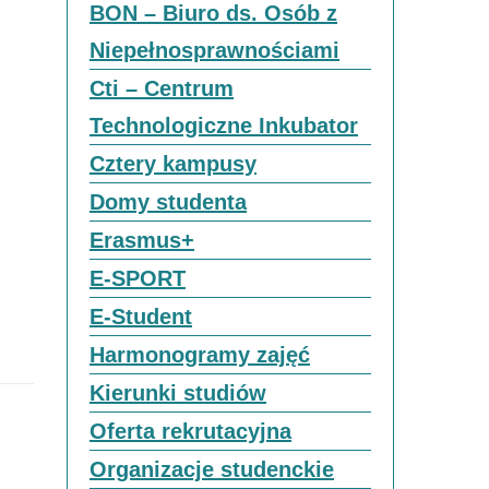
BON – Biuro ds. Osób z
Niepełnosprawnościami
Cti – Centrum
Technologiczne Inkubator
Cztery kampusy
Domy studenta
Erasmus+
E-SPORT
E-Student
Harmonogramy zajęć
Kierunki studiów
Oferta rekrutacyjna
Organizacje studenckie