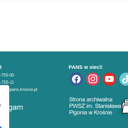
t
PANS w sieci!
3-755-00
facebook
instagram
youtube
tikto
3-755-11
pans@pans.krosno.pl
e