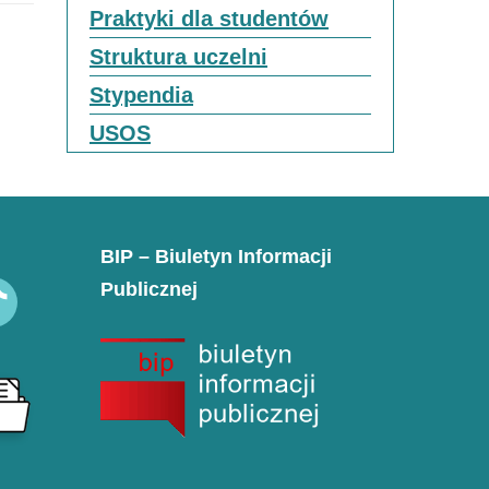
Praktyki dla studentów
Struktura uczelni
Stypendia
USOS
BIP – Biuletyn Informacji
Publicznej
k