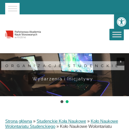
Strona główna
Przejdź do wyszukiwarki
Przejdź do menu głównego
Ot
ORGANIZACJE STUDENCKIE
ORGANIZACJE STUDENCKIE
Wydarzenia i Inicjatywy
Wydarzenia i Inicjatywy
Strona główna
»
Studenckie Koła Naukowe
»
Koło Naukowe
Wolontariatu Studenckiego
»
Koło Naukowe Wolontariatu