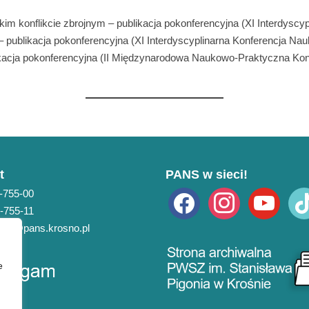
mskim konflikcie zbrojnym – publikacja pokonferencyjna (XI Interdys
 publikacja pokonferencyjna (XI Interdyscyplinarna Konferencja N
ikacja pokonferencyjna (II Międzynarodowa Naukowo-Praktyczna Kon
t
PANS w sieci!
3-755-00
facebook
instagram
youtube
tikto
3-755-11
pans@pans.krosno.pl
e