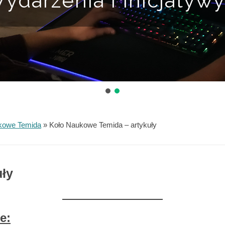
ydarzenia i Inicjatyw
kowe Temida
»
Koło Naukowe Temida – artykuły
uły
e: