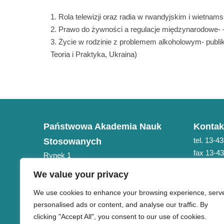
Rola telewizji oraz radia w rwandyjskim i wietna
Prawo do żywności a regulacje międzynarodowe- –
Życie w rodzinie z problemem alkoholowym- publ
Teoria i Praktyka, Ukraina)
Państwowa Akademia Nauk
Kontak
tel. 13-4
Stosowanych
fax 13-4
Rynek 1
e-mail: 
38-400 Krosno
We value your privacy
NIP 684-21-75-051
We use cookies to enhance your browsing experience, serv
personalised ads or content, and analyse our traffic. By
clicking "Accept All", you consent to our use of cookies.