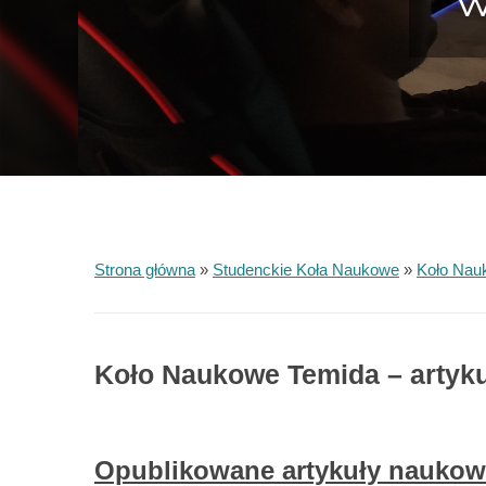
W
Strona główna
»
Studenckie Koła Naukowe
»
Koło Nau
Koło Naukowe Temida – artyk
Opublikowane artykuły naukow