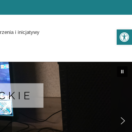
Ot
zenia i inicjatywy
CKIE