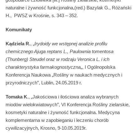
naturalne i żywność funkcjonalna,(red.) Bazylak G., Różański
H., PWSZ w Krośnie, s. 343 – 352.
Komunikaty
Kądziela R.
, „
Irydoidy we wstępnej analizie profilu
chemicznego Ajuga reptans L., Paulownia tomentosa
(Thunberg) Steudel oraz w rodzaju Veronica L. i ich
charakterystyka farmakognostyczna
„, I Ogólnopolska
Konferencja Naukowa „Rośliny w naukach medycznych i
przyrodniczych”, Lublin, 24.05.2019 r.
Tomaka K
., „Jakościowa i ilościowa analiza wybranych
miodów wielokwiatowych”, VI Konferencja Rośliny zielarskie,
kosmetyki naturalne i żywność funkcjonalna. Medycyna
komplementarna w zapobieganiu i leczeniu chorób
cywilizacyjnych, Krosno, 9-10.05.2019r.