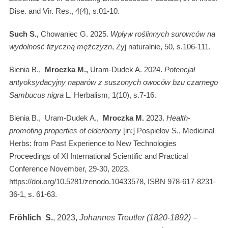
Dise. and Vir. Res., 4(4), s.01-10.
Such S.,
Chowaniec G. 2025.
Wpływ roślinnych surowców na
wydolność fizyczną mężczyzn
, Żyj naturalnie, 50, s.106-111.
Bienia B.,
Mroczka M.,
Uram-Dudek A. 2024.
Potencjał
antyoksydacyjny naparów z suszonych owoców bzu czarnego
Sambucus nigra
L. Herbalism, 1(10), s.7-16.
Bienia B., Uram-Dudek A.,
Mroczka M.
2023.
Health-
promoting properties of elderberry
[in:] Pospielov S., Medicinal
Herbs: from Past Experience to New Technologies
Proceedings of XI International Scientific and Practical
Conference November, 29-30, 2023.
https://doi.org/10.5281/zenodo.10433578, ISBN 978-617-8231-
36-1, s. 61-63.
Fröhlich
S.
, 2023,
Johannes Treutler (1820-1892) –