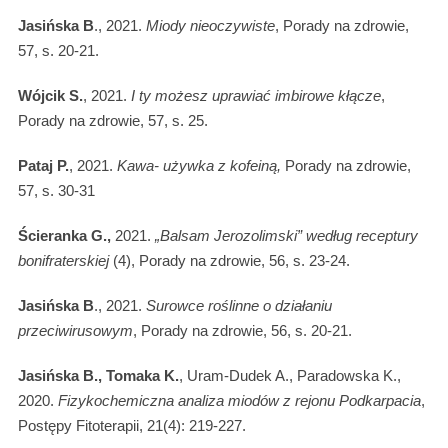
Jasińska B
., 2021.
Miody nieoczywiste
, Porady na zdrowie,
57, s. 20-21.
Wójcik S.
, 2021.
I ty możesz uprawiać imbirowe kłącze
,
Porady na zdrowie, 57, s. 25.
Pataj P.
, 2021.
Kawa- używka z kofeiną,
Porady na zdrowie,
57, s. 30-31
Ścieranka G.,
2021.
„Balsam Jerozolimski” według receptury
bonifraterskiej
(4), Porady na zdrowie, 56, s. 23-24.
Jasińska B
., 2021.
Surowce roślinne o działaniu
przeciwirusowym
, Porady na zdrowie, 56, s. 20-21.
Jasińska B., Tomaka K.
, Uram-Dudek A., Paradowska K.,
2020.
Fizykochemiczna analiza miodów z rejonu Podkarpacia
,
Postępy Fitoterapii, 21(4): 219-227.