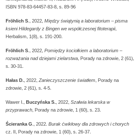
ISBN 978-83-64457-83-8, s. 89-96
Fröhlich S
., 2022,
Między świątynią a laboratorium – pisma
ksieni Hildegardy z Bingen we współczesnej fitoterapii
,
Herbalism, 1(8), s. 191-200.
Fröhlich S
., 2022,
Pomiędzy kociołkiem a laboratorium –
rozważania nad dziejami zielarstwa
, Porady na zdrowie, 2 (61),
s. 30-31.
Hałas D.
, 2022,
Zanieczyszczenie światłem
, Porady na
zdrowie, 2 (61), s. 4-5.
Wawer I.,
Buczyńska S.
, 2022,
Szałwia lekarska w
przyprawach
, Porady na zdrowie, 1 (60), s. 23.
Ścieranka G
., 2022.
Burak ćwikłowy dla zdrowych i chorych
cz. II, Porady na zdrowie, 1 (60), s. 26-37.