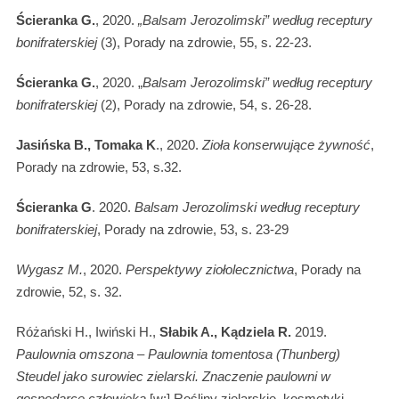
Ścieranka G.
, 2020.
„Balsam Jerozolimski” według receptury
bonifraterskiej
(3), Porady na zdrowie, 55, s. 22-23.
Ścieranka G.
, 2020. „
Balsam Jerozolimski” według receptury
bonifraterskiej
(2), Porady na zdrowie, 54, s. 26-28.
Jasińska B., Tomaka K
., 2020.
Zioła konserwujące żywność
,
Porady na zdrowie, 53, s.32.
Ścieranka G
. 2020.
Balsam Jerozolimski według receptury
bonifraterskiej
, Porady na zdrowie, 53, s. 23-29
Wygasz M.
, 2020.
Perspektywy ziołolecznictwa
, Porady na
zdrowie, 52, s. 32.
Różański H., Iwiński H.,
Słabik A., Kądziela R.
2019.
Paulownia omszona – Paulownia tomentosa (Thunberg)
Steudel jako surowiec zielarski. Znaczenie paulowni w
gospodarce człowieka
[w:] Rośliny zielarskie, kosmetyki