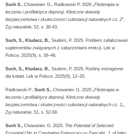
Such S.
, Chowaniec G., Radkowski P. 2026 „
Fitoterapia w
leczeniu i profilaktyce depresji. Kliniczne dowody
bezpieczeństwa i skuteczności substancji naturalnych cz. 2
″,
Żyj naturalnie, 52, s. 36-43.
Such, S., Kludacz, B.
, Siudem, P. 2025. Problem zafałszowań
suplementów związanych z zaburzeniami erekcji. Lek w
Polsce, 2025(9), s. 39–46.
Such, S., Kludacz, B.
, Siudem, P. 2025. Rośliny estrogenne
dla kobiet. Lek w Polsce, 2025(9), 12–20.
Radkowski P.,
Such S.,
Chowaniec G. 2025 „
Fitoterapia w
leczeniu i profilaktyce depresji. Kliniczne dowody
bezpieczeństwa i skuteczności substancji naturalnych cz. 1
„,
Żyj naturalnie, 51, s. 52-58.
Such S.,
Chowaniec G. 2025.
The Potential of Selected
Essential Oils in Combating Enterococcus Faecalis
, J. of Infec.