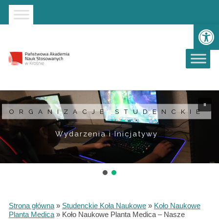
Strona główna
Przejdź do wyszukiwarki
Przejdź do menu głównego
Ot
ORGANIZACJE STUDENCKIE
Wydarzenia i Inicjatywy
Strona główna
»
Studenckie Koła Naukowe
»
Koło Naukowe
Planta Medica
»
Koło Naukowe Planta Medica – Nasze