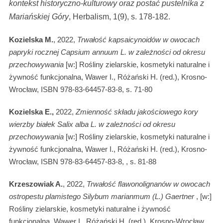
kontekst historyczno-kulturowy oraz postać pustelnika z
Mariańskiej Góry
, Herbalism, 1(9), s. 178-182.
Kozielska M.
, 2022,
Trwałość kapsaicynoidów w owocach
papryki rocznej Capsium annuum L. w zależności od okresu
przechowywania
[w:] Rośliny zielarskie, kosmetyki naturalne i
żywność funkcjonalna, Wawer I., Różański H. (red.), Krosno-
Wrocław, ISBN 978-83-64457-83-8, s. 71-80
Kozielska E.,
2022,
Zmienność składu jakościowego kory
wierzby białek Salix alba L. w zależności od okresu
przechowywania
[w:] Rośliny zielarskie, kosmetyki naturalne i
żywność funkcjonalna, Wawer I., Różański H. (red.), Krosno-
Wrocław, ISBN 978-83-64457-83-8, , s. 81-88
Krzeszowiak A.
, 2022,
Trwałość flawonolignanów w owocach
ostropestu plamistego Silybum marianmum (L.) Gaertner
, [w:]
Rośliny zielarskie, kosmetyki naturalne i żywność
funkcjonalna, Wawer I., Różański H. (red.), Krosno-Wrocław,