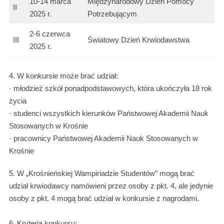
10-14 marca
Międzynarodowy Dzień Pomocy
II
2025 r.
Potrzebującym
2-6 czerwca
III
Światowy Dzień Krwiodawstwa
2025 r.
4. W konkursie może brać udział:
· młodzież szkół ponadpodstawowych, która ukończyła 18 rok
życia
· studenci wszystkich kierunków Państwowej Akademii Nauk
Stosowanych w Krośnie
· pracownicy Państwowej Akademii Nauk Stosowanych w
Krośnie
5. W „Krośnieńskiej Wampiriadzie Studentów” mogą brać
udział krwiodawcy namówieni przez osoby z pkt. 4, ale jedynie
osoby z pkt. 4 mogą brać udział w konkursie z nagrodami.
6. Kryteria konkursu: