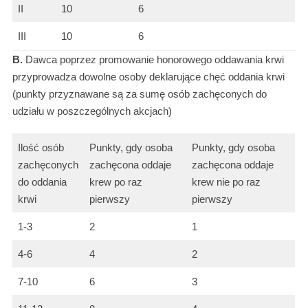
II
10
6
III
10
6
B.
Dawca poprzez promowanie honorowego oddawania krwi
przyprowadza dowolne osoby deklarujące chęć oddania krwi
(punkty przyznawane są za sumę osób zachęconych do
udziału w poszczególnych akcjach)
Ilość osób
Punkty, gdy osoba
Punkty, gdy osoba
zachęconych
zachęcona oddaje
zachęcona oddaje
do oddania
krew po raz
krew nie po raz
krwi
pierwszy
pierwszy
1-3
2
1
4-6
4
2
7-10
6
3