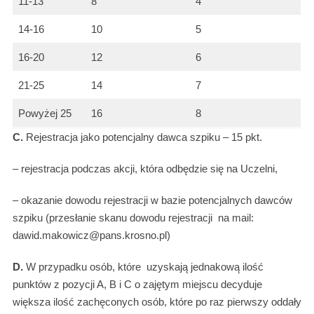
11-13
8
4
14-16
10
5
16-20
12
6
21-25
14
7
Powyżej 25
16
8
C.
Rejestracja jako potencjalny dawca szpiku – 15 pkt.
– rejestracja podczas akcji, która odbędzie się na Uczelni,
– okazanie dowodu rejestracji w bazie potencjalnych dawców
szpiku (przesłanie skanu dowodu rejestracji na mail:
dawid.makowicz@pans.krosno.pl)
D.
W przypadku osób, które uzyskają jednakową ilość
punktów z pozycji A, B i C o zajętym miejscu decyduje
większa ilość zachęconych osób, które po raz pierwszy oddały